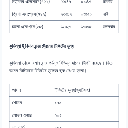
মহানগর এক্সপ্রেস(৭২২)
২১ঃ৪৭
০১ঃ৪৭
রবিবার
ত্রিণা এক্সপ্রেস(৭৪২)
২৩ঃ৫৭
০৩ঃ২০
নাই
চট্টলা এক্সপ্রেস(৬৮)
১৩ঃ২৭
১৭ঃ০৫
মঙ্গলবার
কুমিল্লা টু বিমান বন্দর ট্রেনের টিকিটের মূল্য
কুমিল্লা থেকে বিমান বন্দর পর্যন্ত বিভিন্ন দামের টিকিট রয়েছে। নিচে
আসন ভিত্তিতে টিকিটের মূল্যের ছক দেওয়া হলো।
আসন
টিকিটের মূল্য(ভ্যাটসহ)
শোভন
১৭০
শোভন চেয়ার
২০৫
১ম শ্রেণি
২৭০