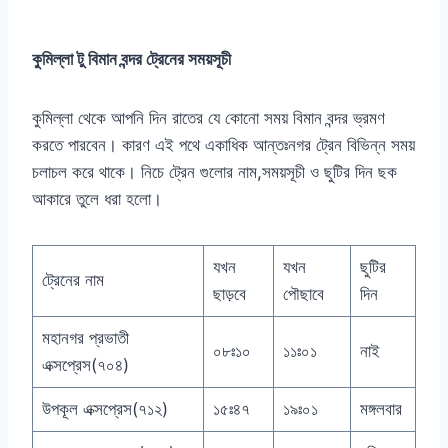
কুমিল্লা টু বিমান বন্দর ট্রেনের সময়সূচী
কুমিল্লা থেকে আপনি দিন রাতের যে কোনো সময় বিমান বন্দর ভ্রমণ
করতে পারবেন। কারণ এই পথে একাধিক আন্তঃনগর ট্রেন বিভিন্ন সময়
চলাচল করে থাকে। নিচে ট্রেন গুলোর নাম,সময়সূচী ও ছুটির দিন ছক
আকারে তুলে ধরা হলো।
যখন
যখন
ছুটির
ট্রেনের নাম
ছাড়বে
পৌছাবে
দিন
মহানগর প্রভাতী
০৮ঃ১০
১১ঃ০১
নাই
এক্সপ্রেস(৭০৪)
উপকূল এক্সপ্রেস(৭১২)
১৫ঃ৪৭
১৯ঃ০১
মঙ্গলবার