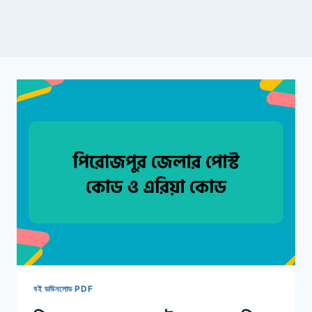
বই ডাউনলোড PDF