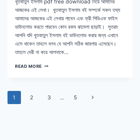
খুতবাতুল ইসলাম pdf free download নিয়ে আমাদের
আজকের এই লেখা। খুতবাতুল ইসলাম বই সম্পর্কে সকল তথ্য
আমাদের আজকের এই লেখায় পাবেন এবং ফ্রী পিডিএফ ফাইল
ডাউনলোড করতে পারবেন কোন রকম ঝামেলা ছাড়াই। সুতরাং
আপনি যদি খুতবাতুল ইসলাম বই ডাউনলোড করার জন্য এখানে
এসে থাকেন তাহলে বলব যে আপনি সঠিক জায়গায় এসেছেন।
তাহলে দেরী না করে আপনাকে…
খুতবাতুল
READ MORE
ইসলাম
PDF
FREE
DOWNLOAD
Page
Next
1
2
3
…
5
navigation
Page