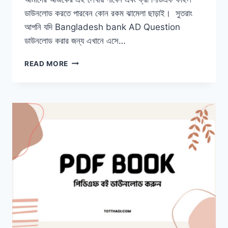
ডাউনলোড করতে পারবেন কোন রকম ঝামেলা ছাড়াই। সুতরাং
আপনি যদি Bangladesh bank AD Question
ডাউনলোড করার জন্য এখানে এসে…
BANGLADESH
READ MORE
BANK
AD
QUESTION
SOLUTION
2022
।
বাংলাদেশ
ব্যাংক
সহকারী
পরিচালক
পরীক্ষার
প্রশ্ন
সমাধান
২০২২