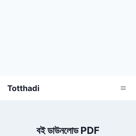
Skip
Totthadi
to
content
বই ডাউনলোড PDF