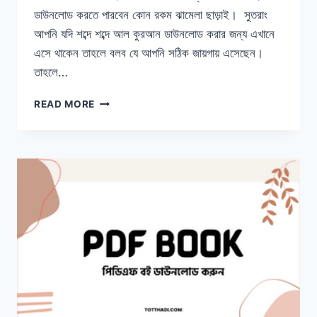
ডাউনলোড করতে পারবেন কোন রকম ঝামেলা ছাড়াই। সুতরাং
আপনি যদি শব্দে শব্দে আল কুরআন ডাউনলোড করার জন্য এখানে
এসে থাকেন তাহলে বলব যে আপনি সঠিক জায়গায় এসেছেন।
তাহলে…
শব্দে
READ MORE
শব্দে
আল
কুরআন
PDF
FREE
DOWNLOAD
|
SHOBDE
SHOBDE
AL
QURAN
PDF