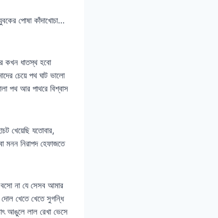
যুবকের পোষা কাঁদাখোচা…
রে কখন ধাতস্থ হবো
আমাদের চেয়ে পথ ঘাট ভালো
ালা পথ আর পাথরে বিশ্বাস
হোচট খেয়েছি যতোবার,
থবা মনন নিরাপদ হেফাজতে
বে বসো না যে সেসব আমার
় দোল খেতে খেতে সুগন্ধি
াৎ আঙুলে লাল রেখা ভেসে