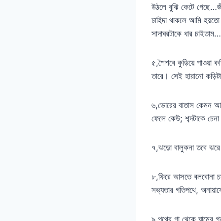
উঠলে বুঝি কেটে গেছে…জী
চাহিদা থাকলে আমি হয়তো
সাদাঘরটাকে ধার চাইতাম…
৫,শৈশবে কুড়িয়ে পাওয়
তারে। সেই হারানো কড়িট
৬,ভোরের বাতাস কেমন আনমন
ফেলে কেউ; শব্দটাকে চেন
৭,ঝড়ো বালুকনা তবে ঝরে 
৮,ফিরে আসতে বলবোনা চাকা
সভ্যতার গতিপথে, অনায়
৯,পথের গা থেকে ঘামের গ