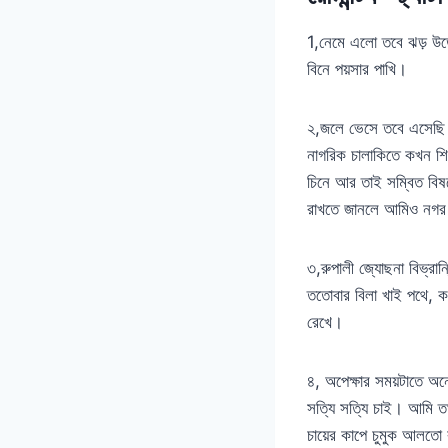
1,নেমে এলো তবে ঝড় উড়
বিনে পয়সার পাখি।
২,জলে ভেসে তবে এসেছি ন
নাগরিক চালাকিতে কখন শিখে
চিনে আর তাই সম্বিত বিষয
রাখতে জানলে আমিও নগর ব
৩,রুপালী জ্যোছনা বিভ্রা
ততোবার বিলা খাই পথে, ক
রেখে।
৪, অপেক্ষার সময়টাতে অন
সত্যি সত্যি চাই। আমি তখন
চায়ের কাপে চুমুক আলত