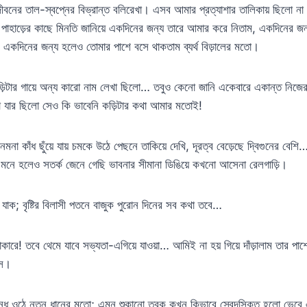
বনের তাল-স্বপ্নের বিভ্রান্ত বলিরেখা। এসব আমার প্রত্যাশার তালিকায় ছিলো ন
 পাহাড়ের কাছে মিনতি জানিয়ে একদিনের জন্য তারে আমার করে নিতাম, একদিনের জ
 একদিনের জন্য হলেও তোমার পাশে বসে থাকতাম ব্যর্থ বিড়ালের মতো।
া কড়িটার গায়ে অন্য কারো নাম লেখা ছিলো… তবুও কেনো জানি একেবারে একান্ত নিজ
া যার ছিলো সেও কি ভাবেনি কড়িটার কথা আমার মতোই!
া কাঁধ ছুঁয়ে যায় চমকে উঠে পেছনে তাকিয়ে দেখি, দূরত্ব বেড়েছে দ্বিগুনের বেশ
া মনে হলেও সতর্ক জেনে গেছি ভাবনার সীমানা ডিঙিয়ে কখনো আসেনা রেলগাড়ি।
যাক; বৃষ্টির বিলাসী পতনে বাজুক পুরোন দিনের সব কথা তবে…
রে! তবে থেমে যাবে সভ্যতা-এগিয়ে যাওয়া… আমিই না হয় গিয়ে দাঁড়ালাম তার পাশে
াসে।
ন্ধ ওঠে নতুন ধানের মতো; এমন শুকানো ত্বক কখন কিভাবে স্বেদসিক্ত হলো ভেবে এ