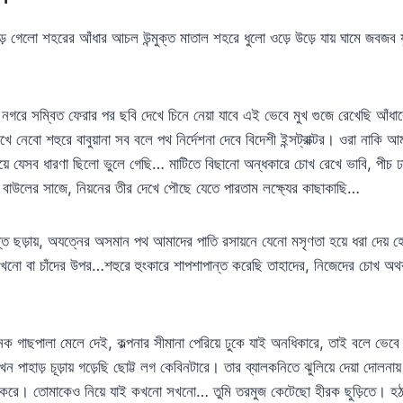
ে গেলো শহরের আঁধার আচল উন্মুক্ত মাতাল শহরে ধুলো ওড়ে উড়ে যায় ঘামে জবজব 
গরে সম্বিত ফেরার পর ছবি দেখে চিনে নেয়া যাবে এই ভেবে মুখ গুজে রেখেছি আঁধা
 নেবো শহুরে বাবুয়ানা সব বলে পথ নির্দেশনা দেবে বিদেশী ইন্সট্রাক্টর। ওরা নাকি 
়ে যেসব ধারণা ছিলো ভুলে গেছি… মাটিতে বিছানো অন্ধকারে চোখ রেখে ভাবি, পীচ ঢ
াউলের সাজে, নিয়নের তীর দেখে পৌছে যেতে পারতাম লক্ষ্যের কাছাকাছি…
ন্তি ছড়ায়, অযত্নের অসমান পথ আমাদের পাতি রসায়নে যেনো মসৃণতা হয়ে ধরা দেয় 
খনো বা চাঁদের উপর…শহুরে হুংকারে শাপশাপান্ত করেছি তাহাদের, নিজেদের চোখ অ
েক গাছপালা মেলে দেই, কল্পনার সীমানা পেরিয়ে ঢুকে যাই অনধিকারে, তাই বলে ভে
 পাহাড় চূড়ায় গড়েছি ছোট্ট লগ কেবিনটারে। তার ব্যালকনিতে ঝুলিয়ে দেয়া দোলনায
ো করে। তোমাকেও নিয়ে যাই কখনো সখনো… তুমি তরমুজ কেটেছো হীরক ছুড়িতে। হঠ