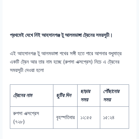
প্রথমেই দেখে নিই আহসানগঞ্জ টু আলমডাঙ্গা ট্রেনের সময়সূচী।
এই আহসানগঞ্জ টু আলমডাঙ্গা পথের সঙ্গী হতে পারে আপনার শুধুমাত্র
একটি ট্রেন আর তার নাম হচ্ছে (রুপসা এক্সপ্রেস) নিচে এ ট্রেনের
সময়সূচী দেওয়া হলো
ছাড়ার
পৌঁছানোর
ট্রেনের নাম
ছুটির দিন
সময়
সময়
রুপসা এক্সপ্রেস
বৃহস্পতিবার
১২:৫৫
১৫:২৪
(৭২৮)