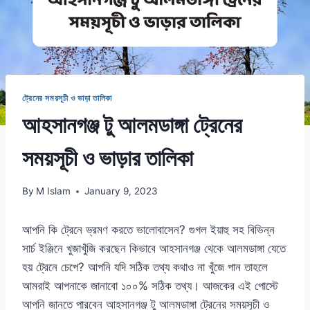
ট্রেনের সময়সূচী ও ভাড়া তালিকা
আহসানগঞ্জ টু আলমডাঙ্গা ট্রেনের
সময়সূচী ও ভাড়ার তালিকা
By
M Islam
January 9, 2023
আপনি কি ট্রেনে ভ্রমণ করতে ভালোবাসেন? গুগল ইয়াহু সহ বিভিন্ন
সার্চ ইঞ্জিনে খুজাখুঁজি করছেন কিভাবে আহসানগঞ্জ থেকে আলমডাঙ্গা যেতে
হয় ট্রেনে চেপে? আপনি যদি সঠিক তথ্য কথাও না খুঁজে পান তাহলে
আমরাই আপনাকে জানাবো ১০০% সঠিক তথ্য। আজকের এই পোস্টে
আপনি জানতে পারবেন আহসানগঞ্জ টু আলমডাঙ্গা ট্রেনের সময়সূচী ও