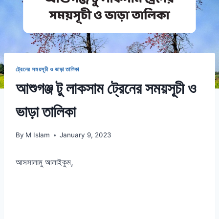
ট্রেনের সময়সূচী ও ভাড়া তালিকা
আশুগঞ্জ টু লাকসাম ট্রেনের সময়সূচী ও
ভাড়া তালিকা
By
M Islam
January 9, 2023
আসসালামু আলাইকুম,