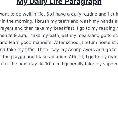
My Daily Life Paragraph
ant to do well in life. So I have a daily routine and I stric
y in the morning. I brush my teeth and wash my hands 
ayers and then take my ‘breakfast. I go to my reading 
hen at 9 a.m. I take my bath, eat my meals and go to sc
 and learn good manners. After school, I return home str
d take my tiffin. Then I say my Asar prayers and go to t
the playground I take ablution. After it, I go to my rea
 for the next day. At 10 p.m. I generally take my supper