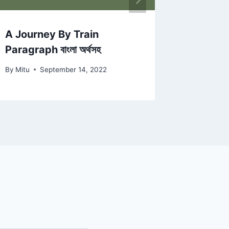
A Journey By Train
A Stree
Paragraph বাংলা অর্থসহ
Paragrap
By
Mitu
September 14, 2022
By
Mitu