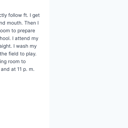
tly follow ft. I get
and mouth. Then I
room to prepare
hool. I attend my
aight. I wash my
he field to play.
ding room to
 and at 11 p. m.