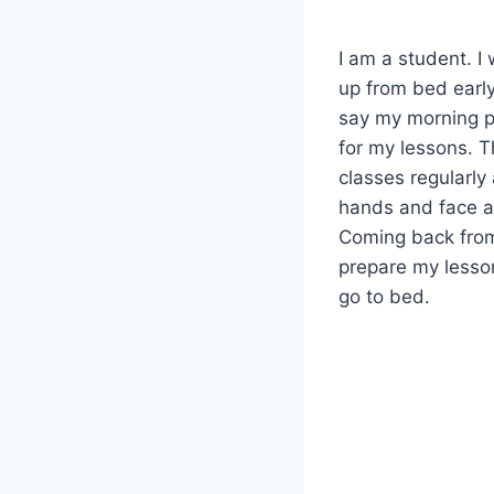
I am a student. I w
up from bed earl
say my morning pr
for my lessons. T
classes regularly
hands and face an
Coming back from 
prepare my lesson
go to bed.