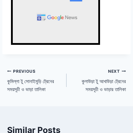
Post
PREVIOUS
NEXT
কুমিল্লা টু সোনাইমুড়ি ট্রেনের
কুলাউড়া টু আখাউড়া ট্রেনের
navigation
সময়সূচী ও ভাড়া তালিকা
সময়সূচী ও ভাড়ার তালিকা
Similar Posts