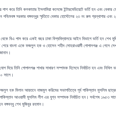
ক্ষায় পাশ করে তিনি কলকাতার ইসলামিয়া কলেজে ইন্টারমেডিয়েটে ভর্তি হন এবং বেকার 
 পশ্চিমবঙ্গ সরকার বঙ্গবন্ধুর স্মৃতিতে বেকার হোস্টেলের ২৩ নং রুম গ্রন্থাগার এবং 
থেকে বিএ পাস করে একই বছর ঢাকা বিশ্ববিদ্যালয়ে আইন বিভাগে ভর্তি হন শেখ মুজ
ত্রী শেরে বাংলা একে ফজলুল হক ও হোসেন শহীদ সোহরাওয়ার্দী গোপালগঞ্জ এ গেলে সেখ
 জানান।
োগ দিয়ে তিনি গোপালগঞ্জ শাখার সাধারণ সম্পাদক হিসেবে নির্বাচিত হন এবং নিখিল ভ
৪০ সালে।
ফজলুল হক মিলান আয়তনে নাজমুল করিমের সভাপতিত্বে পূর্ব পাকিস্তান মুসলিম ছাত্রল
 পাকিস্তান আওয়ামী মুসলিম লীগ এর যুগ্ন সম্পাদক নির্বাচিত হন। সর্বশেষ ১৯৫৩ সা
হন বঙ্গবন্ধু শেখ মুজিবুর রহমান।