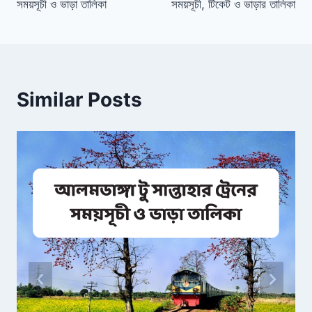
সময়সূচী ও ভাড়া তালিকা
সময়সূচী, টিকেট ও ভাড়ার তালিকা
Similar Posts