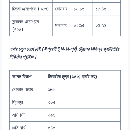
চিত্রা এক্সপ্রেস (৭৬৩)
সোমবার
১৩:১৫
১৫:৪৫
সুন্দরবন এক্সপ্রেস
মঙ্গলবার
০২:১৫
০৪:২৪
(৭২৫)
এবার চলুন দেখে নিই (ঈশ্বরদী টু বি-বি-পৃর্ব) ট্রেনের বিভিন্ন ক্যাটাগরির
টিকিটের প্রাইজ।
আসন বিভাগ
টিকেটের মূল্য (১৫% ভ্যাট সহ
)
শোভান চেয়ার
১৮৫
স্নিগ্ধা
৩০৫
এসি সিট
৩৬৫
এসি বার্থ
৫৪৫