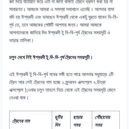
রুট দিয়ে যাতায়াত করে এটা না জানা থাকাই ট্রেনে ভ্রমণ করা হয় না
সাধারণত। আজকে আমরা এ সমস্যা সমাধানে এনেছি। আপনার বাসা
যদি হয় ঈশ্বরদী এবং ভাবছেন ঈশ্বরদী থেকে একটু ঘুরতে যাবেন বি-বি-
পৃর্ব তে, তবে আজকের পোষ্টটি আপনার জন্য। আমরা আজকে
আপনাদেরকে জানিয়ে দিব ঈশ্বরদী টু বি-বি-পৃর্ব ট্রেনের সময়সূচী ও
ভাড়ার তালিকা।
চলুন
দেখে নিই ঈশ্বরদী টু
বি-বি-পৃর্ব
ট্রেনের সময়সূচী।
এই ঈশ্বরদী টু বি-বি-পৃর্ব পথের সঙ্গী হতে পারে আপনার শুধুমাত্র ২টি
ট্রেন আর সেই ট্রেনের নাম হচ্ছে ১.সুন্দরবন এক্সপ্রেস ২.চিত্রা
এক্সপ্রেস );এবার চলুন তাহলে নিচে থেকে এই ট্রেনের সময়সূচি জেনে
নেওয়া যাক।
ছুটির
ছাড়ার
পৌঁছানোর
ট্রেনের নাম
দিন
সময়
সময়