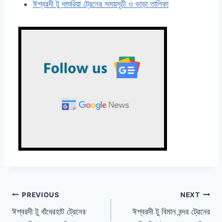
ঈশ্বরদী টু দাশুরিয়া ট্রেনের সময়সূচী ও ভাড়া তালিকা
Post
PREVIOUS
NEXT
ঈশ্বরদী টু বাঁধেরহাট ট্রেনের
ঈশ্বরদী টু বিমান বন্দর ট্রেনের
navigation