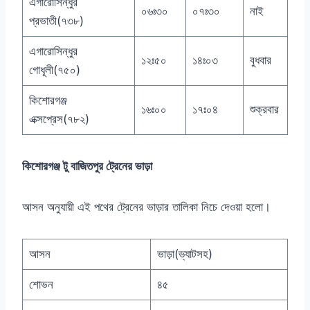
এগারোসিন্ধুর
০৬ঃ৩০
০৭ঃ৩০
নাই
প্রভাতী(৭৩৮)
এগারোসিন্ধুর
১২ঃ৫০
১৪ঃ০৩
বুধবার
গোধূলী(৭৫০)
কিশোরগঞ্জ
১৬ঃ০০
১৭ঃ০৪
শুক্রবার
এক্সপ্রেস(৭৮২)
কিশোরগঞ্জ টু বাজিতপুর ট্রেনের ভাড়া
আসন অনুযায়ী এই পথের ট্রেনের ভাড়ার তালিকা নিচে দেওয়া হলো।
আসন
ভাড়া(ভ্যাটসহ)
শোভন
৪৫