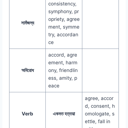
consistency,
symphony, pr
opriety, agree
সামঁজস্য
ment, symme
try, accordan
ce
accord, agre
ement, harm
অবিরোধ
ony, friendlin
ess, amity, p
eace
agree, accor
d, consent, h
Verb
একমত হত্তয়া
omologate, s
ettle, fall in