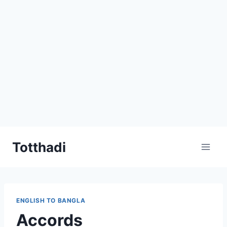
Skip
Totthadi
to
content
ENGLISH TO BANGLA
Accords