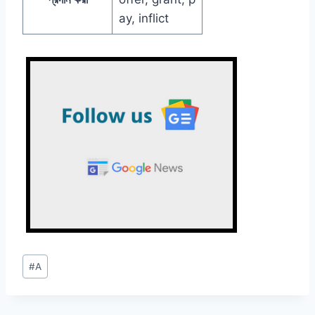
ay, inflict
Post
#
A
Tags: