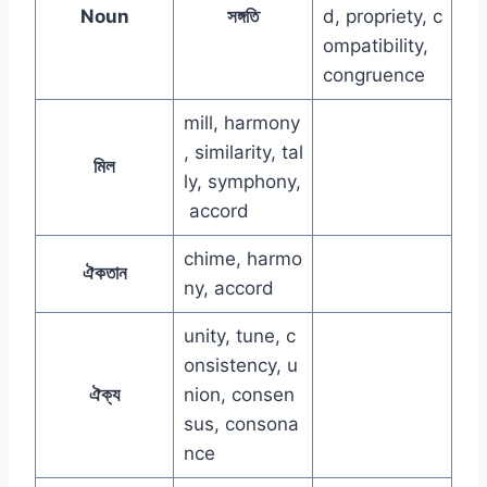
Noun
সঙ্গতি
d, propriety, c
ompatibility,
congruence
mill, harmony
, similarity, tal
মিল
ly, symphony,
accord
chime, harmo
ঐকতান
ny, accord
unity, tune, c
onsistency, u
ঐক্য
nion, consen
sus, consona
nce