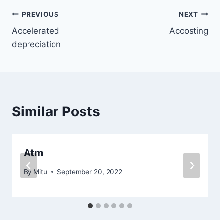
Post
PREVIOUS
NEXT
Accelerated
Accosting
navigation
depreciation
Similar Posts
Atm
By
Mitu
September 20, 2022