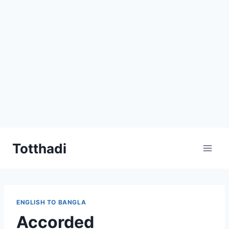
Skip
Totthadi
to
content
ENGLISH TO BANGLA
Accorded