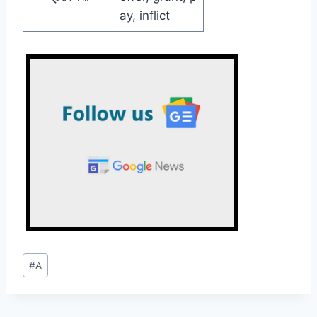
ay, inflict
Post
#
A
Tags: