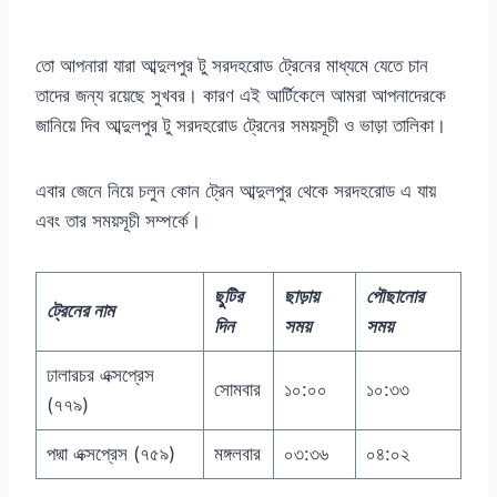
তো আপনারা যারা আব্দুলপুর টু সরদহরোড ট্রেনের মাধ্যমে যেতে চান
তাদের জন্য রয়েছে সুখবর। কারণ এই আর্টিকেলে আমরা আপনাদেরকে
জানিয়ে দিব আব্দুলপুর টু সরদহরোড ট্রেনের সময়সূচী ও ভাড়া তালিকা।
এবার জেনে নিয়ে চলুন কোন ট্রেন আব্দুলপুর থেকে সরদহরোড এ যায়
এবং তার সময়সূচী সম্পর্কে।
ছুটির
ছাড়ায়
পৌছানোর
ট্রেনের নাম
দিন
সময়
সময়
ঢালারচর এক্সপ্রেস
সোমবার
১০:০০
১০:৩৩
(৭৭৯)
পদ্মা এক্সপ্রেস (৭৫৯)
মঙ্গলবার
০৩:৩৬
০৪:০২