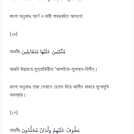
বাংলা অনুবাদঃ স্বর্ণ ও দামী পাথরখচিত আসনে!
(১৬)
আরবীঃ مُتَّكِئِينَ عَلَيْهَا مُتَقَابِلِينَ
আরবি উচ্চারণঃ মুত্তাকিয়ীনা ‘আলাইহা-মুতাক্ব-বিলীন্।
বাংলা অনুবাদঃ তারা সেখানে হেলান দিয়ে আসীন থাকবে মুখোমুখি
অবস্থায়।
(১৭)
আরবীঃ يَطُوفُ عَلَيْهِمْ وِلْدَانٌ مُخَلَّدُونَ