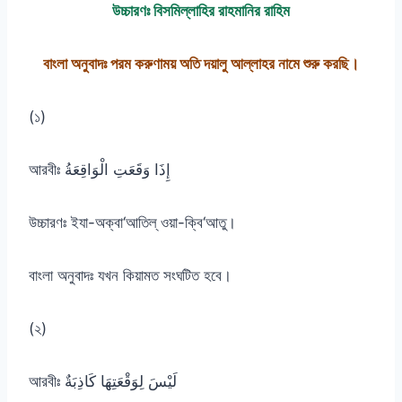
উচ্চারণঃ বিসমিল্লাহির রাহমানির রাহিম
বাংলা অনুবাদঃ পরম করুণাময় অতি দয়ালু আল্লাহর নামে শুরু করছি।
(১)
আরবীঃ إِذَا وَقَعَتِ الْوَاقِعَةُ
উচ্চারণঃ ইযা-অক্বা‘আতিল্ ওয়া-ক্বি‘আতু।
বাংলা অনুবাদঃ যখন কিয়ামত সংঘটিত হবে।
(২)
আরবীঃ لَيْسَ لِوَقْعَتِهَا كَاذِبَةٌ