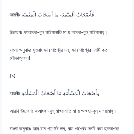
আরবীঃ فَأَصْحَابُ الْمَيْمَنَةِ مَا أَصْحَابُ الْمَيْمَنَةِ
উচ্চারণঃ ফাআছ্হা-বুল্ মাইমানাতি মা য় আছ্হা-বুল্ মাইমানাহ্।
বাংলা অনুবাদঃ সুতরাং ডান পার্শ্বের দল, ডান পার্শ্বের দলটি কত
সৌভাগ্যবান!
(৯)
আরবীঃ وَأَصْحَابُ الْمَشْأَمَةِ مَا أَصْحَابُ الْمَشْأَمَةِ
আরবি উচ্চারণঃ অআছ্হা-বুল্ মাশ্য়ামাতি মা য় আছ্হা-বুল্ মাশ্য়ামাহ্।
বাংলা অনুবাদঃ আর বাম পার্শ্বের দল, বাম পার্শ্বের দলটি কত হতভাগ্য!