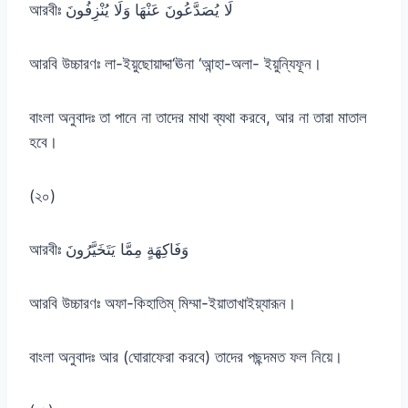
আরবীঃ لَا يُصَدَّعُونَ عَنْهَا وَلَا يُنْزِفُونَ
আরবি উচ্চারণঃ লা-ইয়ুছোয়াদ্দা‘ঊনা ‘আন্হা-অলা- ইয়ুন্যিফূন।
বাংলা অনুবাদঃ তা পানে না তাদের মাথা ব্যথা করবে, আর না তারা মাতাল
হবে।
(২০)
আরবীঃ وَفَاكِهَةٍ مِمَّا يَتَخَيَّرُونَ
আরবি উচ্চারণঃ অফা-কিহাতিম্ মিম্মা-ইয়াতাখাইয়্যারূন।
বাংলা অনুবাদঃ আর (ঘোরাফেরা করবে) তাদের পছন্দমত ফল নিয়ে।