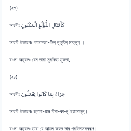
(২৩)
আরবীঃ كَأَمْثَالِ اللُّؤْلُؤِ الْمَكْنُونِ
আরবি উচ্চারণঃ কাআম্ছা-লিল্ লুলুয়িল্ মাক্নূন্ ।
বাংলা অনুবাদঃ যেন তারা সুরক্ষিত মুক্তা,
(২৪)
আরবীঃ جَزَاءً بِمَا كَانُوا يَعْمَلُونَ
আরবি উচ্চারণঃ জ্বাযা-য়াম্ বিমা-কা-নূ ইয়া’মালূন্।
বাংলা অনুবাদঃ তারা যে আমল করত তার প্রতিদানস্বরূপ।