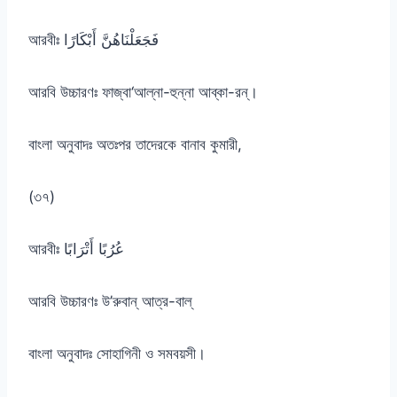
আরবীঃ فَجَعَلْنَاهُنَّ أَبْكَارًا
আরবি উচ্চারণঃ ফাজ্বা‘আল্না-হুন্না আব্কা-রন্।
বাংলা অনুবাদঃ অতঃপর তাদেরকে বানাব কুমারী,
(৩৭)
আরবীঃ عُرُبًا أَتْرَابًا
আরবি উচ্চারণঃ উ’রুবান্ আত্র-বাল্
বাংলা অনুবাদঃ সোহাগিনী ও সমবয়সী।