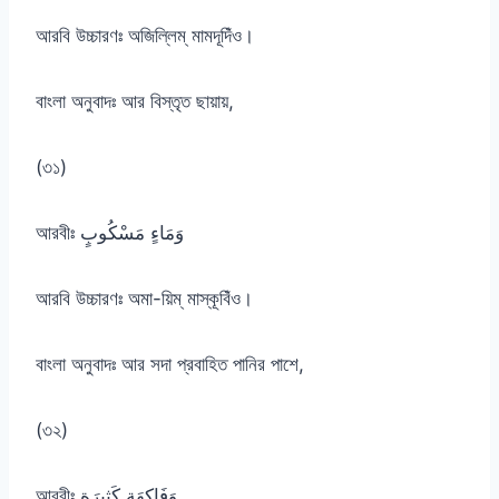
আরবি উচ্চারণঃ অজিল্লিম্ মামদূদিঁও।
বাংলা অনুবাদঃ আর বিস্তৃত ছায়ায়,
(৩১)
আরবীঃ وَمَاءٍ مَسْكُوبٍ
আরবি উচ্চারণঃ অমা-য়িম্ মাস্কূবিঁও।
বাংলা অনুবাদঃ আর সদা প্রবাহিত পানির পাশে,
(৩২)
আরবীঃ وَفَاكِهَةٍ كَثِيرَةٍ