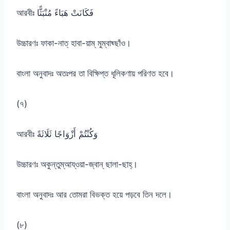
আরবীঃ فَكَانَتْ هَبَاءً مُنْبَثًّا
উচ্চারণঃ ফাকা-নাত্ হাবা-য়াম্ মুম্বাছ্ছাঁও।
বাংলা অনুবাদঃ অতঃপর তা বিক্ষিপ্ত ধূলিকণায় পরিণত হবে।
(৭)
আরবীঃ وَكُنْتُمْ أَزْوَاجًا ثَلَاثَةً
উচ্চারণঃ অকুন্তুম্আয্ওয়া-জ্বান্ ছালা-ছাহ্।
বাংলা অনুবাদঃ আর তোমরা বিভক্ত হয়ে পড়বে তিন দলে।
(৮)