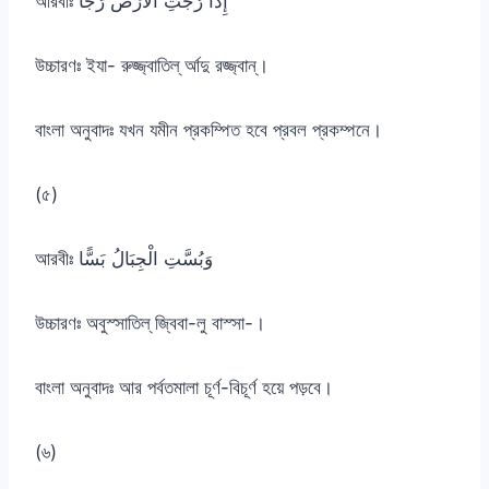
আরবীঃ إِذَا رُجَّتِ الْأَرْضُ رَجًّا
উচ্চারণঃ ইযা- রুজ্জ্বাতিল্ র্আদু রজ্জ্বান্।
বাংলা অনুবাদঃ যখন যমীন প্রকম্পিত হবে প্রবল প্রকম্পনে।
(৫)
আরবীঃ وَبُسَّتِ الْجِبَالُ بَسًّا
উচ্চারণঃ অবুস্সাতিল্ জ্বিবা-লু বাস্সা-।
বাংলা অনুবাদঃ আর পর্বতমালা চূর্ণ-বিচূর্ণ হয়ে পড়বে।
(৬)