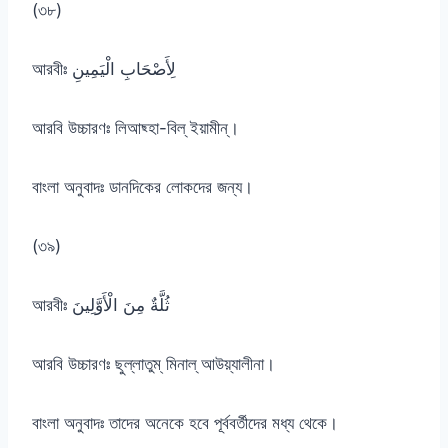
(৩৮)
আরবীঃ لِأَصْحَابِ الْيَمِينِ
আরবি উচ্চারণঃ লিআছ্হা-বিল্ ইয়ামীন্।
বাংলা অনুবাদঃ ডানদিকের লোকদের জন্য।
(৩৯)
আরবীঃ ثُلَّةٌ مِنَ الْأَوَّلِينَ
আরবি উচ্চারণঃ ছুল্লাতুম্ মিনাল্ আউয়্যালীনা।
বাংলা অনুবাদঃ তাদের অনেকে হবে পূর্ববর্তীদের মধ্য থেকে।