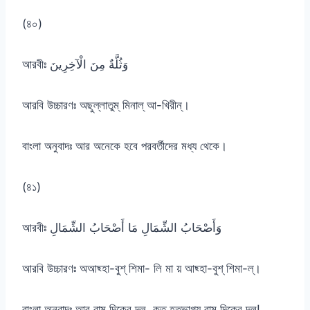
(৪০)
আরবীঃ وَثُلَّةٌ مِنَ الْآخِرِينَ
আরবি উচ্চারণঃ অছুল্লাতুম্ মিনাল্ আ-খিরীন্।
বাংলা অনুবাদঃ আর অনেকে হবে পরবর্তীদের মধ্য থেকে।
(৪১)
আরবীঃ وَأَصْحَابُ الشِّمَالِ مَا أَصْحَابُ الشِّمَالِ
আরবি উচ্চারণঃ অআছ্হা-বুশ্ শিমা- লি মা য় আছ্হা-বুশ্ শিমা-ল্।
বাংলা অনুবাদঃ আর বাম দিকের দল, কত হতভাগ্য বাম দিকের দল!