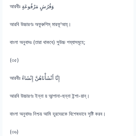
আরবীঃ وَفُرُشٍ مَرْفُوعَةٍ
আরবি উচ্চারণঃ অফুরুশিম্ মারফূ‘আহ্।
বাংলা অনুবাদঃ (তারা থাকবে) সুউচ্চ শয্যাসমূহে;
(৩৫)
আরবীঃ إِنَّا أَنْشَأْنَاهُنَّ إِنْشَاءً
আরবি উচ্চারণঃ ইন্না য় আন্শানা-হুন্না ইন্শা-য়ান্।
বাংলা অনুবাদঃ নিশ্চয় আমি হূরদেরকে বিশেষভাবে সৃষ্টি করব।
(৩৬)