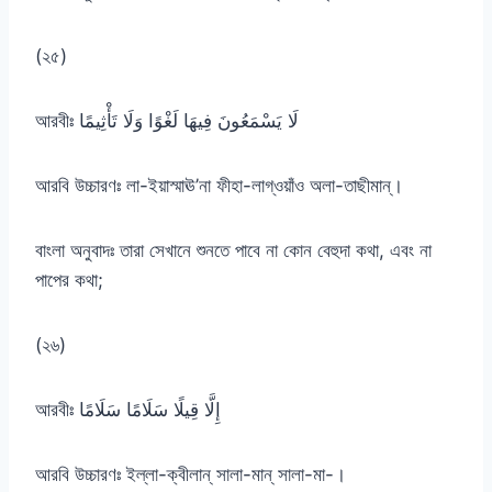
(২৫)
আরবীঃ لَا يَسْمَعُونَ فِيهَا لَغْوًا وَلَا تَأْثِيمًا
আরবি উচ্চারণঃ লা-ইয়াস্মাঊ’না ফীহা-লাগ্ওয়াঁও অলা-তাছীমান্।
বাংলা অনুবাদঃ তারা সেখানে শুনতে পাবে না কোন বেহুদা কথা, এবং না
পাপের কথা;
(২৬)
আরবীঃ إِلَّا قِيلًا سَلَامًا سَلَامًا
আরবি উচ্চারণঃ ইল্লা-ক্বীলান্ সালা-মান্ সালা-মা-।