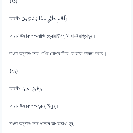
(২১)
আরবীঃ وَلَحْمِ طَيْرٍ مِمَّا يَشْتَهُونَ
আরবি উচ্চারণঃ অলাহ্মি ত্বোয়াইরিম্ মিম্মা-ইয়াশ্তাহূন।
বাংলা অনুবাদঃ আর পাখির গোশ্ত নিয়ে, যা তারা কামনা করবে।
(২২)
আরবীঃ وَحُورٌ عِينٌ
আরবি উচ্চারণঃ অহূরুন্ ‘ঈনুন্।
বাংলা অনুবাদঃ আর থাকবে ডাগরচোখা হূর,