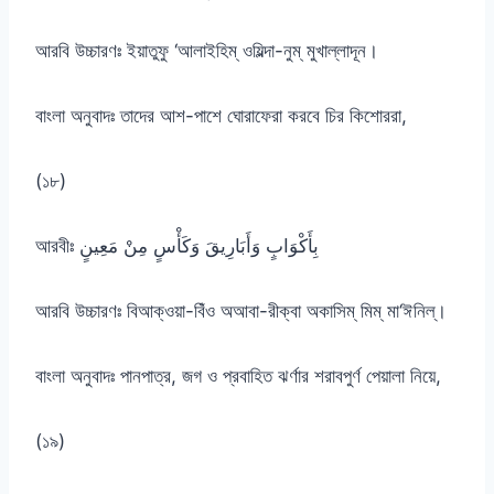
আরবি উচ্চারণঃ ইয়াতুফু ‘আলাইহিম্ ওয়িল্দা-নুম্ মুখাল্লাদূন।
বাংলা অনুবাদঃ তাদের আশ-পাশে ঘোরাফেরা করবে চির কিশোররা,
(১৮)
আরবীঃ بِأَكْوَابٍ وَأَبَارِيقَ وَكَأْسٍ مِنْ مَعِينٍ
আরবি উচ্চারণঃ বিআক্ওয়া-বিঁও অআবা-রীক্বা অকাসিম্ মিম্ মা‘ঈনিল্।
বাংলা অনুবাদঃ পানপাত্র, জগ ও প্রবাহিত ঝর্ণার শরাবপুর্ণ পেয়ালা নিয়ে,
(১৯)