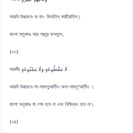
আরবি উচ্চারণঃ অ ফা- কিহাতিন্ কাছীরাতিল্।
বাংলা অনুবাদঃ আর প্রচুর ফলমূলে,
(৩৩)
আরবীঃ لَا مَقْطُوعَةٍ وَلَا مَمْنُوعَةٍ
আরবি উচ্চারণঃ লা-মাকতুআতিঁও অলা-মাম্নূ‘আতিঁও ।
বাংলা অনুবাদঃ যা শেষ হবে না এবং নিষিদ্ধও হবে না।
(৩৪)