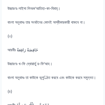
উচ্চারণঃ লাইসা লিঅক‘আতিহা-কা-যিবাহ্।
বাংলা অনুবাদঃ তার সংঘটনের কোনই অস্বীকারকারী থাকবে না।
(৩)
আরবীঃ خَافِضَةٌ رَافِعَةٌ
উচ্চারণঃ খ-ফি দ্বোয়ার্তু র-ফি‘আহ।
বাংলা অনুবাদঃ তা কাউকে ভূলুণ্ঠিত করবে এবং কাউকে করবে সমুন্নত।
(৪)