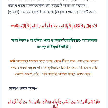
সাতবার বলবে আল্লাহতায়ালা তার সত্তরটি অভাব দূর করবেন।
(তন্মধ্যে) সবচেয়ে হাল্কা বিপদ হলো (মানুষের) অভাব। দোয়াটি হলো-
আরবিঃ لاَ حَوْلَ وَلا قُوَّةَ إِلاَّ بِاللهِ ، وَلا مَلْجَأَ مِنَ اللهِ إِلاَّ إلَيْهِ
বাংলা উচ্চারণঃ লা হাউলা ওয়ালা কুওয়্যাতা ইল্লাবিল্লাহ- লা মালজায়া
মিনাল্লাহি ইল্লা ইলাইহি।
অর্থঃ
আল্লাহর সাহায্য ছাড়া গুনাহ থেকে বিরত থাকা এবং নেক আমলে
মশগুল হওয়া সম্ভব না। আল্লাহতায়ালার কাছ থেকে পালিয়ে যাওয়ার
কোনো জায়গা নেই। তার কাছেই আশ্রয় গ্রহণ করতে হবে।
এছাড়াও পড়তে পারেন–
اللّهُمَّ إنِّي أَعُوذُ بِكَ مِنَ الْفَقْرِ، وَالْقِلَّةِ، وَالذِّلَّةِ، وَأَعُوذُ بِكَ مِنْ أَنْ أَظْلِمَ أو
أُظْلَمَ