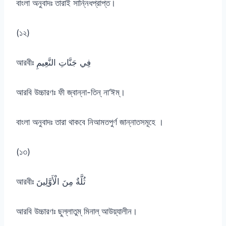
বাংলা অনুবাদঃ তারাই সান্নিধপ্রাপ্ত।
(১২)
আরবীঃ فِي جَنَّاتِ النَّعِيمِ
আরবি উচ্চারণঃ ফী জ্বান্না-তিন্ না‘ঈম্।
বাংলা অনুবাদঃ তারা থাকবে নিআমতপুর্ণ জান্নাতসমূহে ।
(১৩)
আরবীঃ ثُلَّةٌ مِنَ الْأَوَّلِينَ
আরবি উচ্চারণঃ ছুল্লাতুম্ মিনাল্ আউয়্যালীন।