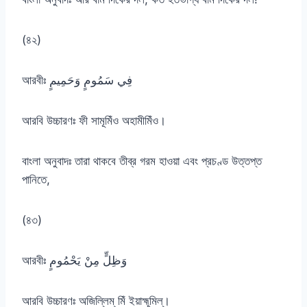
(৪২)
আরবীঃ فِي سَمُومٍ وَحَمِيمٍ
আরবি উচ্চারণঃ ফী সামূমিঁও অহামীমিঁও।
বাংলা অনুবাদঃ তারা থাকবে তীব্র গরম হাওয়া এবং প্রচণ্ড উত্তপ্ত
পানিতে,
(৪৩)
আরবীঃ وَظِلٍّ مِنْ يَحْمُومٍ
আরবি উচ্চারণঃ অজিল্লিম্ মিঁ ইয়াহ্মূমিল্।