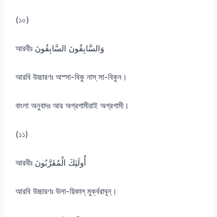
(১০)
আরবীঃ وَالسَّابِقُونَ السَّابِقُونَ
আরবি উচ্চারণঃ অস্সা-বিকু নাস্ সা-বিকুন।
বাংলা অনুবাদঃ আর অগ্রগামীরাই অগ্রগামী।
(১১)
আরবীঃ أُولَئِكَ الْمُقَرَّبُونَ
আরবি উচ্চারণঃ উলা-য়িকাল্ মুর্ক্বরাবূন্।