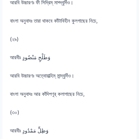
আরবি উচ্চারণঃ ফী সিদ্রিম্ মাখ্দ্বুদিঁও।
বাংলা অনুবাদঃ তারা থাকবে কাঁটাবিহীন কুলগাছের নিচে,
(২৯)
আরবীঃ وَطَلْحٍ مَنْضُودٍ
আরবি উচ্চারণঃ অত্বোয়াল্হিম্ মান্দ্বুদিঁও।
বাংলা অনুবাদঃ আর কাঁদিপণূর্ কলাগাছের নিচে,
(৩০)
আরবীঃ وَظِلٍّ مَمْدُودٍ