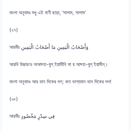
বাংলা অনুবাদঃ শুধু এই বাণী ছাড়া, ‘সালাম, সালাম’
(২৭)
আরবীঃ وَأَصْحَابُ الْيَمِينِ مَا أَصْحَابُ الْيَمِينِ
আরবি উচ্চারণঃ অআছ্হা-বুল্ ইয়ামীনি মা য় আছ্হা-বুল্ ইয়ামীন্।
বাংলা অনুবাদঃ আর ডান দিকের দল; কত ভাগ্যবান ডান দিকের দল!
(২৮)
আরবীঃ فِي سِدْرٍ مَخْضُودٍ