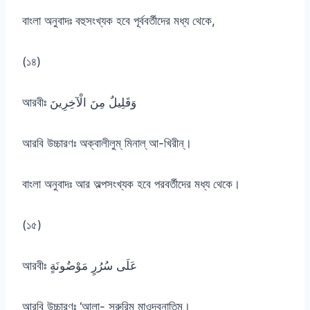
বাংলা অনুবাদঃ বহুসংখ্যক হবে পূর্ববর্তীদের মধ্য থেকে,
(১৪)
আরবীঃ وَقَلِيلٌ مِنَ الْآخِرِينَ
আরবি উচ্চারণঃ অক্বালীলুম্ মিনাল্ আ-খিরীন্।
বাংলা অনুবাদঃ আর অল্পসংখ্যক হবে পরবর্তীদের মধ্য থেকে।
(১৫)
আরবীঃ عَلَى سُرُرٍ مَوْضُونَةٍ
আরবি উচ্চারণঃ ‘আলা- সুরুরিম্ মাওদ্বূনাতিম্।