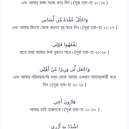
এবং আমার কাজ সহজ করে দিন।(সূরা ত্বা-হা ২০:২৬ )
وَاحْلُلْ عُقْدَةً مِّن لِّسَانِي
এবং আমার জিহবা থেকে জড়তা দূর করে দিন।(সূরা ত্বা-হা ২০:২৭ )
يَفْقَهُوا قَوْلِي
যাতে তারা আমার কথা বুঝতে পারে।(সূরা ত্বা-হা ২০:২৮ )
وَاجْعَل لِّي وَزِيرًا مِّنْ أَهْلِي
এবং আমার পরিবারবর্গের মধ্য থেকে আমার একজন সাহায্যকারী করে
দিন।(সূরা ত্বা-হা ২০:২৯ )
هَارُونَ أَخِي
আমার ভাই হারুনকে।(সূরা ত্বা-হা ২০:৩০ )
اشْدُدْ بِهِ أَزْرِي