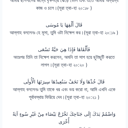
আমার ছাগপালের জন্যে বৃক্ষপত্র ঝেড়ে ফেলি এবং এতে আমার অন্যান্য
কাজ ও চলে।(সূরা ত্বা-হা ২০:১৮ )
قَالَ أَلْقِهَا يَا مُوسَى
আল্লাহ বললেনঃ হে মূসা, তুমি ওটা নিক্ষেপ কর।(সূরা ত্বা-হা ২০:১৯ )
فَأَلْقَاهَا فَإِذَا هِيَ حَيَّةٌ تَسْعَى
অতঃপর তিনি তা নিক্ষেপ করলেন, অমনি তা সাপ হয়ে ছুটাছুটি করতে
লাগল।(সূরা ত্বা-হা ২০:২০ )
قَالَ خُذْهَا وَلَا تَخَفْ سَنُعِيدُهَا سِيرَتَهَا الْأُولَى
আল্লাহ বললেনঃ তুমি তাকে ধর এবং ভয় করো না, আমি এখনি একে
পূর্বাবস্থায় ফিরিয়ে দেব।(সূরা ত্বা-হা ২০:২১ )
وَاضْمُمْ يَدَكَ إِلَى جَنَاحِكَ تَخْرُجْ بَيْضَاء مِنْ غَيْرِ سُوءٍ آيَةً
أُخْرَى