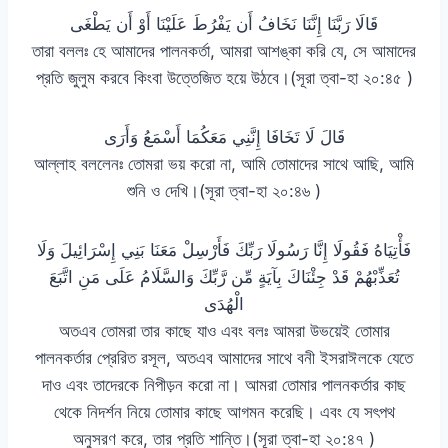
قَالَا رَبَّنَا إِنَّنَا نَخَافُ أَن يَفْرُطَ عَلَيْنَا أَوْ أَن يَطْغَى
তারা বললঃ হে আমাদের পালনকর্তা, আমরা আশঙ্কা করি যে, সে আমাদের
প্রতি জুলুম করবে কিংবা উত্তেজিত হয়ে উঠবে।(সূরা ত্বা-হা ২০:৪৫ )
قَالَ لَا تَخَافَا إِنَّنِي مَعَكُمَا أَسْمَعُ وَأَرَى
আল্লাহ বললেনঃ তোমরা ভয় করো না, আমি তোমাদের সাথে আছি, আমি
শুনি ও দেখি।(সূরা ত্বা-হা ২০:৪৬ )
فَأْتِيَاهُ فَقُولَا إِنَّا رَسُولَا رَبِّكَ فَأَرْسِلْ مَعَنَا بَنِي إِسْرَائِيلَ وَلَا
تُعَذِّبْهُمْ قَدْ جِئْنَاكَ بِآيَةٍ مِّن رَّبِّكَ وَالسَّلَامُ عَلَى مَنِ اتَّبَعَ
الْهُدَى
অতএব তোমরা তার কাছে যাও এবং বলঃ আমরা উভয়েই তোমার
পালনকর্তার প্রেরিত রসূল, অতএব আমাদের সাথে বনী ইসরাঈলকে যেতে
দাও এবং তাদেরকে নিপীড়ন করো না। আমরা তোমার পালনকর্তার কাছ
থেকে নিদর্শন নিয়ে তোমার কাছে আগমন করেছি। এবং যে সৎপথ
অনুসরণ করে, তার প্রতি শান্তি।(সূরা ত্বা-হা ২০:৪৭ )