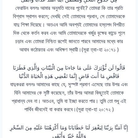
ফেরাউন বললঃ আমার অনুমতি দানের পূর্বেই? তোমরা কি তার প্রতি
বিশ্বাস স্থাপন করলে; দেখছি সেই তোমাদের প্রধান, সে তোমাদেরকে
যাদু শিক্ষা দিয়েছে। অতএব আমি অবশ্যই তোমাদের হস্তপদ বিপরীত
দিক থেকে কর্তন করব এবং আমি তোমাদেরকে খর্জুর বৃক্ষের কান্ডে শূলে
চড়াব এবং তোমরা নিশ্চিত রূপেই জানতে পারবে আমাদের মধ্যে কার
আযাব কঠোরতর এবং অধিক্ষণ স্থায়ী।(সূরা ত্বা-হা ২০:৭১ )
قَالُوا لَن نُّؤْثِرَكَ عَلَى مَا جَاءنَا مِنَ الْبَيِّنَاتِ وَالَّذِي فَطَرَنَا
فَاقْضِ مَا أَنتَ قَاضٍ إِنَّمَا تَقْضِي هَذِهِ الْحَيَاةَ الدُّنْيَا
যাদুকররা বললঃ আমাদের কাছে যে, সুস্পষ্ট প্রমাণ এসেছে তার উপর এবং
যিনি আমাদের কে সৃষ্টি করেছেন, তাঁর উপর আমরা কিছুতেই তোমাকে
প্রাধান্য দেব না। অতএব, তুমি যা ইচ্ছা করতে পার। তুমি তো শুধু এই
পার্থিব জীবনেই যা করার করবে।(সূরা ত্বা-হা ২০:৭২ )
إِنَّا آمَنَّا بِرَبِّنَا لِيَغْفِرَ لَنَا خَطَايَانَا وَمَا أَكْرَهْتَنَا عَلَيْهِ مِنَ السِّحْرِ
وَاللَّهُ خَيْرٌ وَأَبْقَى