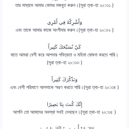
তার মাধ্যমে আমার কোমর মজবুত করুন।(সূরা ত্বা-হা ২০:৩১ )
وَأَشْرِكْهُ فِي أَمْرِي
এবং তাকে আমার কাজে অংশীদার করুন।(সূরা ত্বা-হা ২০:৩২ )
كَيْ نُسَبِّحَكَ كَثِيراً
যাতে আমরা বেশী করে আপনার পবিত্রতা ও মহিমা ঘোষনা করতে পারি।
(সূরা ত্বা-হা ২০:৩৩ )
وَنَذْكُرَكَ كَثِيراً
এবং বেশী পরিমাণে আপনাকে স্মরণ করতে পারি।(সূরা ত্বা-হা ২০:৩৪ )
إِنَّكَ كُنتَ بِنَا بَصِيرًا
আপনি তো আমাদের অবস্থা সবই দেখছেন।(সূরা ত্বা-হা ২০:৩৫ )
قَالَ قَدْ أُوتِيتَ سُؤْلَكَ يَا مُوسَى