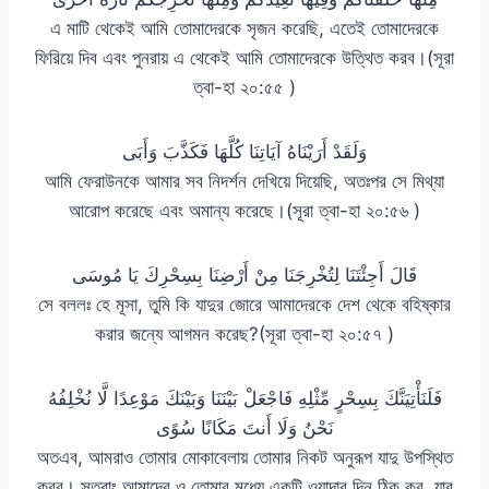
এ মাটি থেকেই আমি তোমাদেরকে সৃজন করেছি, এতেই তোমাদেরকে
ফিরিয়ে দিব এবং পুনরায় এ থেকেই আমি তোমাদেরকে উত্থিত করব।(সূরা
ত্বা-হা ২০:৫৫ )
وَلَقَدْ أَرَيْنَاهُ آيَاتِنَا كُلَّهَا فَكَذَّبَ وَأَبَى
আমি ফেরাউনকে আমার সব নিদর্শন দেখিয়ে দিয়েছি, অতঃপর সে মিথ্যা
আরোপ করেছে এবং অমান্য করেছে।(সূরা ত্বা-হা ২০:৫৬ )
قَالَ أَجِئْتَنَا لِتُخْرِجَنَا مِنْ أَرْضِنَا بِسِحْرِكَ يَا مُوسَى
সে বললঃ হে মূসা, তুমি কি যাদুর জোরে আমাদেরকে দেশ থেকে বহিষ্কার
করার জন্যে আগমন করেছ?(সূরা ত্বা-হা ২০:৫৭ )
فَلَنَأْتِيَنَّكَ بِسِحْرٍ مِّثْلِهِ فَاجْعَلْ بَيْنَنَا وَبَيْنَكَ مَوْعِدًا لَّا نُخْلِفُهُ
نَحْنُ وَلَا أَنتَ مَكَانًا سُوًى
অতএব, আমরাও তোমার মোকাবেলায় তোমার নিকট অনুরূপ যাদু উপস্থিত
করব। সুতরাং আমাদের ও তোমার মধ্যে একটি ওয়াদার দিন ঠিক কর, যার