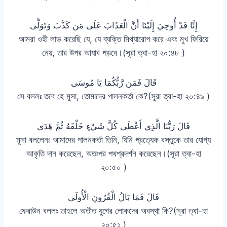
إِنَّا قَدْ أُوحِيَ إِلَيْنَا أَنَّ الْعَذَابَ عَلَى مَن كَذَّبَ وَتَوَلَّى
আমরা ওহী লাভ করেছি যে, যে ব্যক্তি মিথ্যারোপ করে এবং মুখ ফিরিয়ে
নেয়, তার উপর আযাব পড়বে।(সূরা ত্বা-হা ২০:৪৮ )
قَالَ فَمَن رَّبُّكُمَا يَا مُوسَى
সে বললঃ তবে হে মূসা, তোমাদের পালনকর্তা কে?(সূরা ত্বা-হা ২০:৪৯ )
قَالَ رَبُّنَا الَّذِي أَعْطَى كُلَّ شَيْءٍ خَلْقَهُ ثُمَّ هَدَى
মূসা বললেনঃ আমাদের পালনকর্তা তিনি, যিনি প্রত্যেক বস্তুকে তার যোগ্য
আকৃতি দান করেছেন, অতঃপর পথপ্রদর্শন করেছেন।(সূরা ত্বা-হা
২০:৫০ )
قَالَ فَمَا بَالُ الْقُرُونِ الْأُولَى
ফেরাউন বললঃ তাহলে অতীত যুগের লোকদের অবস্থা কি?(সূরা ত্বা-হা
২০:৫১ )