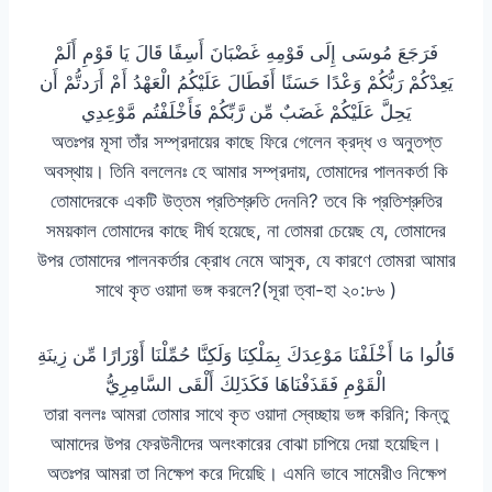
فَرَجَعَ مُوسَى إِلَى قَوْمِهِ غَضْبَانَ أَسِفًا قَالَ يَا قَوْمِ أَلَمْ
يَعِدْكُمْ رَبُّكُمْ وَعْدًا حَسَنًا أَفَطَالَ عَلَيْكُمُ الْعَهْدُ أَمْ أَرَدتُّمْ أَن
يَحِلَّ عَلَيْكُمْ غَضَبٌ مِّن رَّبِّكُمْ فَأَخْلَفْتُم مَّوْعِدِي
অতঃপর মূসা তাঁর সম্প্রদায়ের কাছে ফিরে গেলেন ক্রদ্ধ ও অনুতপ্ত
অবস্থায়। তিনি বললেনঃ হে আমার সম্প্রদায়, তোমাদের পালনকর্তা কি
তোমাদেরকে একটি উত্তম প্রতিশ্রুতি দেননি? তবে কি প্রতিশ্রুতির
সময়কাল তোমাদের কাছে দীর্ঘ হয়েছে, না তোমরা চেয়েছ যে, তোমাদের
উপর তোমাদের পালনকর্তার ক্রোধ নেমে আসুক, যে কারণে তোমরা আমার
সাথে কৃত ওয়াদা ভঙ্গ করলে?(সূরা ত্বা-হা ২০:৮৬ )
قَالُوا مَا أَخْلَفْنَا مَوْعِدَكَ بِمَلْكِنَا وَلَكِنَّا حُمِّلْنَا أَوْزَارًا مِّن زِينَةِ
الْقَوْمِ فَقَذَفْنَاهَا فَكَذَلِكَ أَلْقَى السَّامِرِيُّ
তারা বললঃ আমরা তোমার সাথে কৃত ওয়াদা স্বেচ্ছায় ভঙ্গ করিনি; কিন্তু
আমাদের উপর ফেরউনীদের অলংকারের বোঝা চাপিয়ে দেয়া হয়েছিল।
অতঃপর আমরা তা নিক্ষেপ করে দিয়েছি। এমনি ভাবে সামেরীও নিক্ষেপ