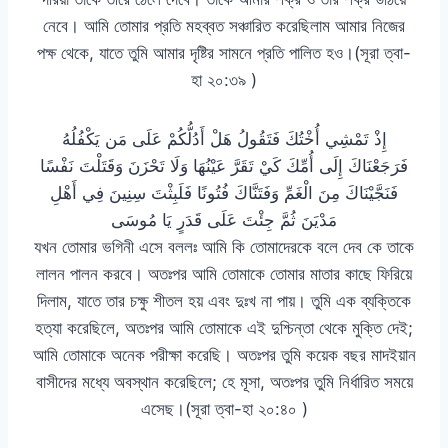
নেবে। আমি তোমার প্রতি মহব্বত সঞ্চারিত করেছিলাম আমার নিজের
পক্ষ থেকে, যাতে তুমি আমার দৃষ্টির সামনে প্রতি পালিত হও।(সূরা ত্বা-
হা ২০:৩৯ )
إِذْ تَمْشِي أُخْتُكَ فَتَقُولُ هَلْ أَدُلُّكُمْ عَلَى مَن يَكْفُلُهُ
فَرَجَعْنَاكَ إِلَى أُمِّكَ كَيْ تَقَرَّ عَيْنُهَا وَلَا تَحْزَنَ وَقَتَلْتَ نَفْسًا
فَنَجَّيْنَاكَ مِنَ الْغَمِّ وَفَتَنَّاكَ فُتُونًا فَلَبِثْتَ سِنِينَ فِي أَهْلِ
مَدْيَنَ ثُمَّ جِئْتَ عَلَى قَدَرٍ يَا مُوسَى
যখন তোমার ভগিনী এসে বললঃ আমি কি তোমাদেরকে বলে দেব কে তাকে
লালন পালন করবে। অতঃপর আমি তোমাকে তোমার মাতার কাছে ফিরিয়ে
দিলাম, যাতে তার চক্ষু শীতল হয় এবং দুঃখ না পায়। তুমি এক ব্যক্তিকে
হত্যা করেছিলে, অতঃপর আমি তোমাকে এই দুশ্চিন্তা থেকে মুক্তি দেই;
আমি তোমাকে অনেক পরীক্ষা করেছি। অতঃপর তুমি কয়েক বছর মাদইয়ান
বাসীদের মধ্যে অবস্থান করেছিলে; হে মূসা, অতঃপর তুমি নির্ধারিত সময়ে
এসেছ।(সূরা ত্বা-হা ২০:৪০ )