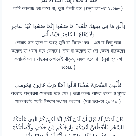
আমি বললামঃ ভয় করো না, তুমি বিজয়ী হবে।(সূরা ত্বা-হা ২০:৬৮ )
وَأَلْقِ مَا فِي يَمِينِكَ تَلْقَفْ مَا صَنَعُوا إِنَّمَا صَنَعُوا كَيْدُ سَاحِرٍ
وَلَا يُفْلِحُ السَّاحِرُ حَيْثُ أَتَى
তোমার ডান হাতে যা আছে তুমি তা নিক্ষেপ কর। এটা যা কিছু তারা
করেছে তা গ্রাস করে ফেলবে। তারা যা করেছে তা তো কেবল যাদুকরের
কলাকৌশল। যাদুকর যেখানেই থাকুক, সফল হবে না।(সূরা ত্বা-হা
২০:৬৯ )
فَأُلْقِيَ السَّحَرَةُ سُجَّدًا قَالُوا آمَنَّا بِرَبِّ هَارُونَ وَمُوسَى
অতঃপর যাদুকররা সেজদায় পড়ে গেল। তারা বললঃ আমরা হারুন ও মূসার
পালনকর্তার প্রতি বিশ্বাস স্থাপন করলাম।(সূরা ত্বা-হা ২০:৭০ )
قَالَ آمَنتُمْ لَهُ قَبْلَ أَنْ آذَنَ لَكُمْ إِنَّهُ لَكَبِيرُكُمُ الَّذِي عَلَّمَكُمُ
السِّحْرَ فَلَأُقَطِّعَنَّ أَيْدِيَكُمْ وَأَرْجُلَكُم مِّنْ خِلَافٍ وَلَأُصَلِّبَنَّكُمْ
فِي جُذُوعِ النَّخْلِ وَلَتَعْلَمُنَّ أَيُّنَا أَشَدُّ عَذَابًا وَأَبْقَى