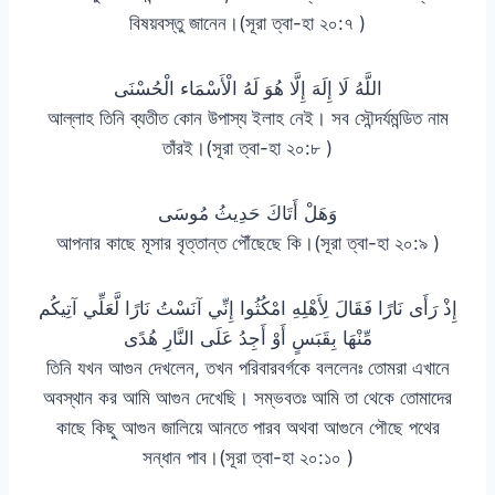
বিষয়বস্তু জানেন।(সূরা ত্বা-হা ২০:৭ )
اللَّهُ لَا إِلَهَ إِلَّا هُوَ لَهُ الْأَسْمَاء الْحُسْنَى
আল্লাহ তিনি ব্যতীত কোন উপাস্য ইলাহ নেই। সব সৌন্দর্যমন্ডিত নাম
তাঁরই।(সূরা ত্বা-হা ২০:৮ )
وَهَلْ أَتَاكَ حَدِيثُ مُوسَى
আপনার কাছে মূসার বৃত্তান্ত পৌঁছেছে কি।(সূরা ত্বা-হা ২০:৯ )
إِذْ رَأَى نَارًا فَقَالَ لِأَهْلِهِ امْكُثُوا إِنِّي آنَسْتُ نَارًا لَّعَلِّي آتِيكُم
مِّنْهَا بِقَبَسٍ أَوْ أَجِدُ عَلَى النَّارِ هُدًى
তিনি যখন আগুন দেখলেন, তখন পরিবারবর্গকে বললেনঃ তোমরা এখানে
অবস্থান কর আমি আগুন দেখেছি। সম্ভবতঃ আমি তা থেকে তোমাদের
কাছে কিছু আগুন জালিয়ে আনতে পারব অথবা আগুনে পৌছে পথের
সন্ধান পাব।(সূরা ত্বা-হা ২০:১০ )