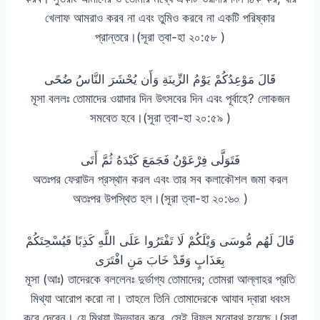
খেলাফ আমরাও করব না এবং তুমিও করবে না একটি পরিষ্কার
প্রান্তরে।(সূরা ত্বা-হা ২০:৫৮ )
قَالَ مَوْعِدُكُمْ يَوْمُ الزِّينَةِ وَأَن يُحْشَرَ النَّاسُ ضُحًى
মূসা বললঃ তোমাদের ওয়াদার দিন উৎসবের দিন এবং পূর্বাহে? লোকজন
সমবেত হবে।(সূরা ত্বা-হা ২০:৫৯ )
فَتَوَلَّى فِرْعَوْنُ فَجَمَعَ كَيْدَهُ ثُمَّ أَتَى
অতঃপর ফেরাউন প্রস্থান করল এবং তার সব কলাকৌশল জমা করল
অতঃপর উপস্থিত হল।(সূরা ত্বা-হা ২০:৬০ )
قَالَ لَهُم مُّوسَى وَيْلَكُمْ لَا تَفْتَرُوا عَلَى اللَّهِ كَذِبًا فَيُسْحِتَكُمْ
بِعَذَابٍ وَقَدْ خَابَ مَنِ افْتَرَى
মূসা (আঃ) তাদেরকে বললেনঃ দুর্ভাগ্য তোমাদের; তোমরা আল্লাহর প্রতি
মিথ্যা আরোপ করো না। তাহলে তিনি তোমাদেরকে আযাব দ্বারা ধবংস
করে দেবেন। যে মিথ্যা উদভাবন করে, সেই বিফল মনোরথ হয়েছে।(সূরা