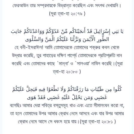
ফেরআউন তার সম্প্রদায়কে বিভ্রান্ত করেছিল এবং সৎপথ দেখায়নি।
(সূরা ত্বা-হা ২০:৭৯ )
يَا بَنِي إِسْرَائِيلَ قَدْ أَنجَيْنَاكُم مِّنْ عَدُوِّكُمْ وَوَاعَدْنَاكُمْ جَانِبَ
الطُّورِ الْأَيْمَنَ وَنَزَّلْنَا عَلَيْكُمُ الْمَنَّ وَالسَّلْوَى
হে বনী-ইসরাঈল! আমি তোমাদেরকে তোমাদের শক্রুর কবল থেকে
উদ্ধার করেছি, তুর পাহাড়ের দক্ষিণ পার্শ্বে তোমাদেরকে প্রতিশ্রুতি দান
করেছি এবং তোমাদের কাছে `মান্না’ ও `সালওয়া’ নাযিল করেছি।(সূরা
ত্বা-হা ২০:৮০ )
كُلُوا مِن طَيِّبَاتِ مَا رَزَقْنَاكُمْ وَلَا تَطْغَوْا فِيهِ فَيَحِلَّ عَلَيْكُمْ
غَضَبِي وَمَن يَحْلِلْ عَلَيْهِ غَضَبِي فَقَدْ هَوَى
বলেছিঃ আমার দেয়া পবিত্র বস্তুসমূহ খাও এবং এতে সীমালংঘন করো না,
তা হলে তোমাদের উপর আমার ক্রোধ নেমে আসবে এবং যার উপর আমার
ক্রোধ নেমে আসে সে ধবংস হয়ে যায়।(সূরা ত্বা-হা ২০:৮১ )