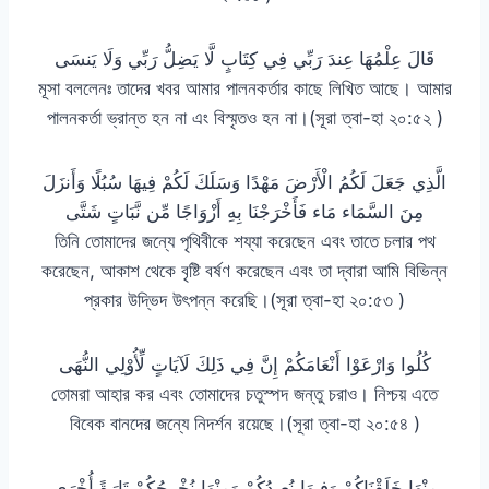
قَالَ عِلْمُهَا عِندَ رَبِّي فِي كِتَابٍ لَّا يَضِلُّ رَبِّي وَلَا يَنسَى
মূসা বললেনঃ তাদের খবর আমার পালনকর্তার কাছে লিখিত আছে। আমার
পালনকর্তা ভ্রান্ত হন না এং বিস্মৃতও হন না।(সূরা ত্বা-হা ২০:৫২ )
الَّذِي جَعَلَ لَكُمُ الْأَرْضَ مَهْدًا وَسَلَكَ لَكُمْ فِيهَا سُبُلًا وَأَنزَلَ
مِنَ السَّمَاء مَاء فَأَخْرَجْنَا بِهِ أَزْوَاجًا مِّن نَّبَاتٍ شَتَّى
তিনি তোমাদের জন্যে পৃথিবীকে শয্যা করেছেন এবং তাতে চলার পথ
করেছেন, আকাশ থেকে বৃষ্টি বর্ষণ করেছেন এবং তা দ্বারা আমি বিভিন্ন
প্রকার উদ্ভিদ উৎপন্ন করেছি।(সূরা ত্বা-হা ২০:৫৩ )
كُلُوا وَارْعَوْا أَنْعَامَكُمْ إِنَّ فِي ذَلِكَ لَآيَاتٍ لِّأُوْلِي النُّهَى
তোমরা আহার কর এবং তোমাদের চতুস্পদ জন্তু চরাও। নিশ্চয় এতে
বিবেক বানদের জন্যে নিদর্শন রয়েছে।(সূরা ত্বা-হা ২০:৫৪ )
مِنْهَا خَلَقْنَاكُمْ وَفِيهَا نُعِيدُكُمْ وَمِنْهَا نُخْرِجُكُمْ تَارَةً أُخْرَى