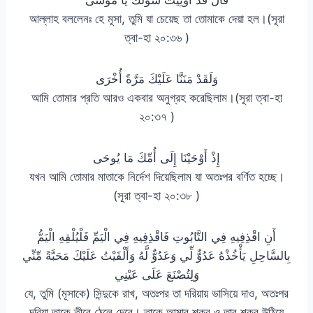
আল্লাহ বললেনঃ হে মূসা, তুমি যা চেয়েছ তা তোমাকে দেয়া হল।(সূরা
ত্বা-হা ২০:৩৬ )
وَلَقَدْ مَنَنَّا عَلَيْكَ مَرَّةً أُخْرَى
আমি তোমার প্রতি আরও একবার অনুগ্রহ করেছিলাম।(সূরা ত্বা-হা
২০:৩৭ )
إِذْ أَوْحَيْنَا إِلَى أُمِّكَ مَا يُوحَى
যখন আমি তোমার মাতাকে নির্দেশ দিয়েছিলাম যা অতঃপর বর্ণিত হচ্ছে।
(সূরা ত্বা-হা ২০:৩৮ )
أَنِ اقْذِفِيهِ فِي التَّابُوتِ فَاقْذِفِيهِ فِي الْيَمِّ فَلْيُلْقِهِ الْيَمُّ
بِالسَّاحِلِ يَأْخُذْهُ عَدُوٌّ لِّي وَعَدُوٌّ لَّهُ وَأَلْقَيْتُ عَلَيْكَ مَحَبَّةً مِّنِّي
وَلِتُصْنَعَ عَلَى عَيْنِي
যে, তুমি (মূসাকে) সিন্দুকে রাখ, অতঃপর তা দরিয়ায় ভাসিয়ে দাও, অতঃপর
দরিয়া তাকে তীরে ঠেলে দেবে। তাকে আমার শক্র ও তার শক্র উঠিয়ে