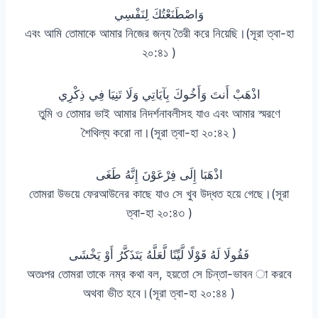
وَاصْطَنَعْتُكَ لِنَفْسِي
এবং আমি তোমাকে আমার নিজের জন্য তৈরী করে নিয়েছি।(সূরা ত্বা-হা
২০:৪১ )
اذْهَبْ أَنتَ وَأَخُوكَ بِآيَاتِي وَلَا تَنِيَا فِي ذِكْرِي
তুমি ও তোমার ভাই আমার নিদর্শনাবলীসহ যাও এবং আমার স্মরণে
শৈথিল্য করো না।(সূরা ত্বা-হা ২০:৪২ )
اذْهَبَا إِلَى فِرْعَوْنَ إِنَّهُ طَغَى
তোমরা উভয়ে ফেরআউনের কাছে যাও সে খুব উদ্ধত হয়ে গেছে।(সূরা
ত্বা-হা ২০:৪৩ )
فَقُولَا لَهُ قَوْلًا لَّيِّنًا لَّعَلَّهُ يَتَذَكَّرُ أَوْ يَخْشَى
অতঃপর তোমরা তাকে নম্র কথা বল, হয়তো সে চিন্তা-ভাবন া করবে
অথবা ভীত হবে।(সূরা ত্বা-হা ২০:৪৪ )