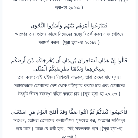
ত্বা-হা ২০:৬১ )
فَتَنَازَعُوا أَمْرَهُم بَيْنَهُمْ وَأَسَرُّوا النَّجْوَى
অতঃপর তারা তাদের কাজে নিজেদের মধ্যে বিতর্ক করল এবং গোপনে
পরামর্শ করল।(সূরা ত্বা-হা ২০:৬২ )
قَالُوا إِنْ هَذَانِ لَسَاحِرَانِ يُرِيدَانِ أَن يُخْرِجَاكُم مِّنْ أَرْضِكُم
بِسِحْرِهِمَا وَيَذْهَبَا بِطَرِيقَتِكُمُ الْمُثْلَى
তারা বললঃ এই দুইজন নিশ্চিতই যাদুকর, তারা তাদের যাদু দ্বারা
তোমাদেরকে তোমাদের দেশ থেকে বহিস্কার করতে চায় এবং তোমাদের
উৎকৃষ্ট জীবন ব্যবস্থা রহিত করতে চায়।(সূরা ত্বা-হা ২০:৬৩ )
فَأَجْمِعُوا كَيْدَكُمْ ثُمَّ ائْتُوا صَفًّا وَقَدْ أَفْلَحَ الْيَوْمَ مَنِ اسْتَعْلَى
অতএব, তোমরা তোমাদের কলাকৌশল সুসংহত কর, অতঃপর সারিবদ্ধ
হয়ে আস। আজ যে জয়ী হবে, সেই সফলকাম হবে।(সূরা ত্বা-হা
২০:৬৪ )