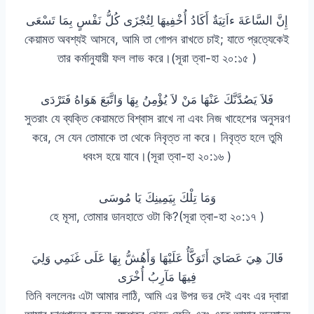
إِنَّ السَّاعَةَ ءاَتِيَةٌ أَكَادُ أُخْفِيهَا لِتُجْزَى كُلُّ نَفْسٍ بِمَا تَسْعَى
কেয়ামত অবশ্যই আসবে, আমি তা গোপন রাখতে চাই; যাতে প্রত্যেকেই
তার কর্মানুযায়ী ফল লাভ করে।(সূরা ত্বা-হা ২০:১৫ )
فَلاَ يَصُدَّنَّكَ عَنْهَا مَنْ لاَ يُؤْمِنُ بِهَا وَاتَّبَعَ هَوَاهُ فَتَرْدَى
সুতরাং যে ব্যক্তি কেয়ামতে বিশ্বাস রাখে না এবং নিজ খাহেশের অনুসরণ
করে, সে যেন তোমাকে তা থেকে নিবৃত্ত না করে। নিবৃত্ত হলে তুমি
ধবংস হয়ে যাবে।(সূরা ত্বা-হা ২০:১৬ )
وَمَا تِلْكَ بِيَمِينِكَ يَا مُوسَى
হে মূসা, তোমার ডানহাতে ওটা কি?(সূরা ত্বা-হা ২০:১৭ )
قَالَ هِيَ عَصَايَ أَتَوَكَّأُ عَلَيْهَا وَأَهُشُّ بِهَا عَلَى غَنَمِي وَلِيَ
فِيهَا مَآرِبُ أُخْرَى
তিনি বললেনঃ এটা আমার লাঠি, আমি এর উপর ভর দেই এবং এর দ্বারা