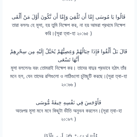
قَالُوا يَا مُوسَى إِمَّا أَن تُلْقِيَ وَإِمَّا أَن نَّكُونَ أَوَّلَ مَنْ أَلْقَى
তারা বললঃ হে মূসা, হয় তুমি নিক্ষেপ কর, না হয় আমরা প্রথমে নিক্ষেপ
করি।(সূরা ত্বা-হা ২০:৬৫ )
قَالَ بَلْ أَلْقُوا فَإِذَا حِبَالُهُمْ وَعِصِيُّهُمْ يُخَيَّلُ إِلَيْهِ مِن سِحْرِهِمْ
أَنَّهَا تَسْعَى
মূসা বললেনঃ বরং তোমরাই নিক্ষেপ কর। তাদের যাদুর প্রভাবে হঠাৎ তাঁর
মনে হল, যেন তাদের রশিগুলো ও লাঠিগুলো চুটাছুটি করছে।(সূরা ত্বা-হা
২০:৬৬ )
فَأَوْجَسَ فِي نَفْسِهِ خِيفَةً مُّوسَى
অতঃপর মূসা মনে মনে কিছুটা ভীতি অনুভব করলেন।(সূরা ত্বা-হা
২০:৬৭ )
قُلْنَا لَا تَخَفْ إِنَّكَ أَنتَ الْأَعْلَى