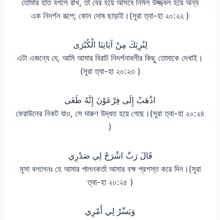
তোমার হাত বগলে রাখ, তা বের হয়ে আসবে নির্মল উজ্জ্বল হয়ে অন্য
এক নিদর্শন রূপে; কোন দোষ ছাড়াই।(সূরা ত্বা-হা ২০:২২ )
لِنُرِيَكَ مِنْ آيَاتِنَا الْكُبْرَى
এটা এজন্যে যে, আমি আমার বিরাট নিদর্শনাবলীর কিছু তোমাকে দেখাই।
(সূরা ত্বা-হা ২০:২৩ )
اذْهَبْ إِلَى فِرْعَوْنَ إِنَّهُ طَغَى
ফেরাউনের নিকট যাও, সে দারুণ উদ্ধত হয়ে গেছে।(সূরা ত্বা-হা ২০:২৪
)
قَالَ رَبِّ اشْرَحْ لِي صَدْرِي
মূসা বললেনঃ হে আমার পালনকর্তা আমার বক্ষ প্রশস্ত করে দিন।(সূরা
ত্বা-হা ২০:২৫ )
وَيَسِّرْ لِي أَمْرِي