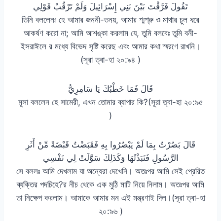
تَقُولَ فَرَّقْتَ بَيْنَ بَنِي إِسْرَائِيلَ وَلَمْ تَرْقُبْ قَوْلِي
তিনি বললেনঃ হে আমার জননী-তনয়, আমার শ্মশ্রু ও মাথার চুল ধরে
আকর্ষণ করো না; আমি আশঙ্কা করলাম যে, তুমি বলবেঃ তুমি বনী-
ইসরাঈলে র মধ্যে বিভেদ সৃষ্টি করেছ এবং আমার কথা স্মরণে রাখনি।
(সূরা ত্বা-হা ২০:৯৪ )
قَالَ فَمَا خَطْبُكَ يَا سَامِرِيُّ
মূসা বললেন হে সামেরী, এখন তোমার ব্যাপার কি?(সূরা ত্বা-হা ২০:৯৫
)
قَالَ بَصُرْتُ بِمَا لَمْ يَبْصُرُوا بِهِ فَقَبَضْتُ قَبْضَةً مِّنْ أَثَرِ
الرَّسُولِ فَنَبَذْتُهَا وَكَذَلِكَ سَوَّلَتْ لِي نَفْسِي
সে বললঃ আমি দেখলাম যা অন্যেরা দেখেনি। অতঃপর আমি সেই প্রেরিত
ব্যক্তির পদচিহে?র নীচ থেকে এক মুঠি মাটি নিয়ে নিলাম। অতঃপর আমি
তা নিক্ষেপ করলাম। আমাকে আমার মন এই মন্ত্রণাই দিল।(সূরা ত্বা-হা
২০:৯৬ )