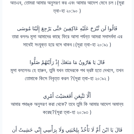
অতএব, তোমরা আমার অনুসরণ কর এবং আমার আদেশ মেনে চল।(সূরা
ত্বা-হা ২০:৯০ )
قَالُوا لَن نَّبْرَحَ عَلَيْهِ عَاكِفِينَ حَتَّى يَرْجِعَ إِلَيْنَا مُوسَى
তারা বললঃ মূসা আমাদের কাছে ফিরে আসা পর্যন্ত আমরা সদাসর্বদা এর
সাথেই সংযুক্ত হয়ে বসে থাকব।(সূরা ত্বা-হা ২০:৯১ )
قَالَ يَا هَارُونُ مَا مَنَعَكَ إِذْ رَأَيْتَهُمْ ضَلُّوا
মূসা বললেনঃ হে হারুন, তুমি যখন তাদেরকে পথ ভ্রষ্ট হতে দেখলে, তখন
তোমাকে কিসে নিবৃত্ত করল ?(সূরা ত্বা-হা ২০:৯২ )
أَلَّا تَتَّبِعَنِ أَفَعَصَيْتَ أَمْرِي
আমার পদাঙ্ক অনুসরণ করা থেকে? তবে তুমি কি আমার আদেশ অমান্য
করেছ?(সূরা ত্বা-হা ২০:৯৩ )
قَالَ يَا ابْنَ أُمَّ لَا تَأْخُذْ بِلِحْيَتِي وَلَا بِرَأْسِي إِنِّي خَشِيتُ أَن