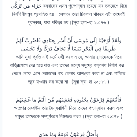
جَزَاء مَن تَزَكَّى বসবাসের এমন পুষ্পোদ্যান রয়েছে যার তলদেশে দিয়ে
নির্ঝরিণীসমূহ প্রবাহিত হয়। সেখানে তারা চিরকাল থাকবে এটা তাদেরই
পুরস্কার, যারা পবিত্র হয়।(সূরা ত্বা-হা ২০:৭৬ )
وَلَقَدْ أَوْحَيْنَا إِلَى مُوسَى أَنْ أَسْرِ بِعِبَادِي فَاضْرِبْ لَهُمْ
طَرِيقًا فِي الْبَحْرِ يَبَسًا لَّا تَخَافُ دَرَكًا وَلَا تَخْشَى
আমি মূসা প্রতি এই মর্মে ওহী করলাম যে, আমার বান্দাদেরকে নিয়ে
রাত্রিযোগে বের হয়ে যাও এবং তাদের জন্যে সমুদ্রে শুষ্কপথ নির্মাণ কর।
পেছন থেকে এসে তোমাদের ধরে ফেলার আশঙ্কা করো না এবং পানিতে
ডুবে যাওয়ার ভয় করো না।(সূরা ত্বা-হা ২০:৭৭ )
فَأَتْبَعَهُمْ فِرْعَوْنُ بِجُنُودِهِ فَغَشِيَهُم مِّنَ الْيَمِّ مَا غَشِيَهُمْ
অতঃপর ফেরাউন তার সৈন্যবাহিনী নিয়ে তাদের পশ্চাদ্ধাবন করল এবং
সমুদ্র তাদেরকে সম্পূর্ণরূপে নিমজ্জত করল।(সূরা ত্বা-হা ২০:৭৮ )
وَأَضَلَّ فِرْعَوْنُ قَوْمَهُ وَمَا هَدَى