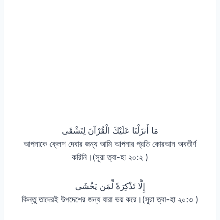
مَا أَنزَلْنَا عَلَيْكَ الْقُرْآنَ لِتَشْقَى
আপনাকে ক্লেশ দেবার জন্য আমি আপনার প্রতি কোরআন অবতীর্ণ
করিনি।(সূরা ত্বা-হা ২০:২ )
إِلَّا تَذْكِرَةً لِّمَن يَخْشَى
কিন্তু তাদেরই উপদেশের জন্য যারা ভয় করে।(সূরা ত্বা-হা ২০:৩ )