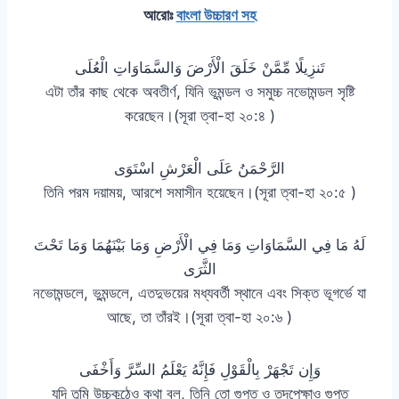
আরোঃ
বাংলা উচ্চারণ সহ
تَنزِيلًا مِّمَّنْ خَلَقَ الْأَرْضَ وَالسَّمَاوَاتِ الْعُلَى
এটা তাঁর কাছ থেকে অবতীর্ণ, যিনি ভূমন্ডল ও সমুচ্চ নভোমন্ডল সৃষ্টি
করেছেন।(সূরা ত্বা-হা ২০:৪ )
الرَّحْمَنُ عَلَى الْعَرْشِ اسْتَوَى
তিনি পরম দয়াময়, আরশে সমাসীন হয়েছেন।(সূরা ত্বা-হা ২০:৫ )
لَهُ مَا فِي السَّمَاوَاتِ وَمَا فِي الْأَرْضِ وَمَا بَيْنَهُمَا وَمَا تَحْتَ
الثَّرَى
নভোমন্ডলে, ভুমন্ডলে, এতদুভয়ের মধ্যবর্তী স্থানে এবং সিক্ত ভূগর্ভে যা
আছে, তা তাঁরই।(সূরা ত্বা-হা ২০:৬ )
وَإِن تَجْهَرْ بِالْقَوْلِ فَإِنَّهُ يَعْلَمُ السِّرَّ وَأَخْفَى
যদি তুমি উচ্চকন্ঠেও কথা বল, তিনি তো গুপ্ত ও তদপেক্ষাও গুপ্ত