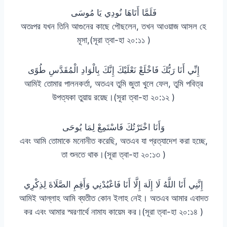
فَلَمَّا أَتَاهَا نُودِي يَا مُوسَى
অতঃপর যখন তিনি আগুনের কাছে পৌছলেন, তখন আওয়াজ আসল হে
মূসা,(সূরা ত্বা-হা ২০:১১ )
إِنِّي أَنَا رَبُّكَ فَاخْلَعْ نَعْلَيْكَ إِنَّكَ بِالْوَادِ الْمُقَدَّسِ طُوًى
আমিই তোমার পালনকর্তা, অতএব তুমি জুতা খুলে ফেল, তুমি পবিত্র
উপত্যকা তুয়ায় রয়েছ।(সূরা ত্বা-হা ২০:১২ )
وَأَنَا اخْتَرْتُكَ فَاسْتَمِعْ لِمَا يُوحَى
এবং আমি তোমাকে মনোনীত করেছি, অতএব যা প্রত্যাদেশ করা হচ্ছে,
তা শুনতে থাক।(সূরা ত্বা-হা ২০:১৩ )
إِنَّنِي أَنَا اللَّهُ لَا إِلَهَ إِلَّا أَنَا فَاعْبُدْنِي وَأَقِمِ الصَّلَاةَ لِذِكْرِي
আমিই আল্লাহ আমি ব্যতীত কোন ইলাহ নেই। অতএব আমার এবাদত
কর এবং আমার স্মরণার্থে নামায কায়েম কর।(সূরা ত্বা-হা ২০:১৪ )