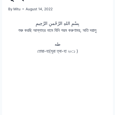
By
Mitu
August 14, 2022
بِسْمِ اللهِ الرَّحْمنِ الرَّحِيمِ
শুরু করছি আল্লাহর নামে যিনি পরম করুণাময়, অতি দয়ালু
طه
তোয়া-হা(সূরা ত্বা-হা ২০:১ )