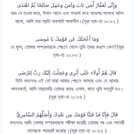
وَإِنِّي لَغَفَّارٌ لِّمَن تَابَ وَآمَنَ وَعَمِلَ صَالِحًا ثُمَّ اهْتَدَى
আর যে তওবা করে, ঈমান আনে এবং সৎকর্ম করে অতঃপর সৎপথে অটল
থাকে, আমি তার প্রতি অবশ্যই ক্ষমাশীল।(সূরা ত্বা-হা ২০:৮২ )
وَمَا أَعْجَلَكَ عَن قَوْمِكَ يَا مُوسَى
হে মূসা, তোমার সম্প্রদায়কে পেছনে ফেলে তুমি ত্বরা করলে কেন?(সূরা
ত্বা-হা ২০:৮৩ )
قَالَ هُمْ أُولَاء عَلَى أَثَرِي وَعَجِلْتُ إِلَيْكَ رَبِّ لِتَرْضَى
তিনি বললেনঃ এই তো তারা আমার পেছনে আসছে এবং হে আমার
পালনকর্তা, আমি তাড়াতাড়ি তোমার কাছে এলাম, যাতে তুমি সন্তুষ্ট হও।
(সূরা ত্বা-হা ২০:৮৪ )
قَالَ فَإِنَّا قَدْ فَتَنَّا قَوْمَكَ مِن بَعْدِكَ وَأَضَلَّهُمُ السَّامِرِيُّ
বললেনঃ আমি তোমার সম্প্রদায়কে পরীক্ষা করেছি তোমার পর এবং সামেরী
তাদেরকে পথভ্রষ্ট করেছে।(সূরা ত্বা-হা ২০:৮৫ )