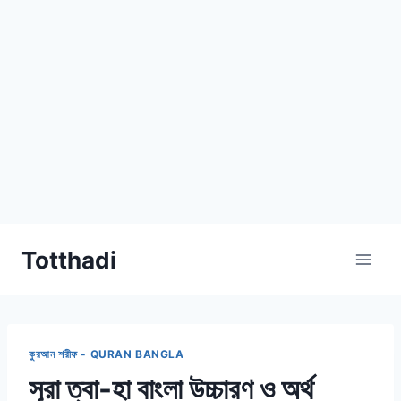
Skip
Totthadi
to
content
কুরআন শরীফ - QURAN BANGLA
সূরা ত্বা-হা বাংলা উচ্চারণ ও অর্থ