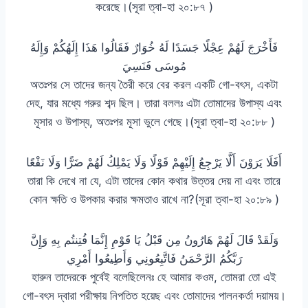
করেছে।(সূরা ত্বা-হা ২০:৮৭ )
فَأَخْرَجَ لَهُمْ عِجْلًا جَسَدًا لَهُ خُوَارٌ فَقَالُوا هَذَا إِلَهُكُمْ وَإِلَهُ
مُوسَى فَنَسِيَ
অতঃপর সে তাদের জন্য তৈরী করে বের করল একটি গো-বৎস, একটা
দেহ, যার মধ্যে গরুর শব্দ ছিল। তারা বললঃ এটা তোমাদের উপাস্য এবং
মূসার ও উপাস্য, অতঃপর মূসা ভুলে গেছে।(সূরা ত্বা-হা ২০:৮৮ )
أَفَلَا يَرَوْنَ أَلَّا يَرْجِعُ إِلَيْهِمْ قَوْلًا وَلَا يَمْلِكُ لَهُمْ ضَرًّا وَلَا نَفْعًا
তারা কি দেখে না যে, এটা তাদের কোন কথার উত্তর দেয় না এবং তারে
কোন ক্ষতি ও উপকার করার ক্ষমতাও রাখে না?(সূরা ত্বা-হা ২০:৮৯ )
وَلَقَدْ قَالَ لَهُمْ هَارُونُ مِن قَبْلُ يَا قَوْمِ إِنَّمَا فُتِنتُم بِهِ وَإِنَّ
رَبَّكُمُ الرَّحْمَنُ فَاتَّبِعُونِي وَأَطِيعُوا أَمْرِي
হারুন তাদেরকে পুর্বেই বলেছিলেনঃ হে আমার কওম, তোমরা তো এই
গো-বৎস দ্বারা পরীক্ষায় নিপতিত হয়েছ এবং তোমাদের পালনকর্তা দয়াময়।