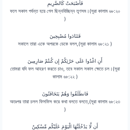
فَأَصْبَحَتْ كَالصَّرِيمِ
ফলে সকাল পর্যন্ত হয়ে গেল ছিন্নবিচ্ছিন্ন তৃণসম।(সূরা কালাম ৬৮:২০
)
فَتَنَادَوا مُصْبِحِينَ
সকালে তারা একে অপরকে ডেকে বলল,(সূরা কালাম ৬৮:২১ )
أَنِ اغْدُوا عَلَى حَرْثِكُمْ إِن كُنتُمْ صَارِمِينَ
তোমরা যদি ফল আহরণ করতে চাও, তবে সকাল সকাল ক্ষেতে চল।(সূরা
কালাম ৬৮:২২ )
فَانطَلَقُوا وَهُمْ يَتَخَافَتُونَ
অতঃপর তারা চলল ফিসফিস করে কথা বলতে বলতে,(সূরা কালাম ৬৮:২৩
)
أَن لَّا يَدْخُلَنَّهَا الْيَوْمَ عَلَيْكُم مِّسْكِينٌ