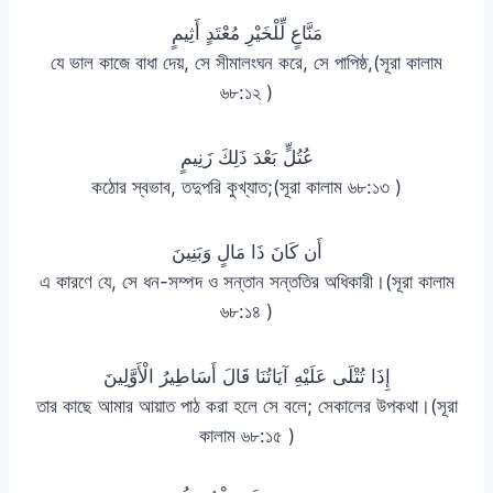
مَنَّاعٍ لِّلْخَيْرِ مُعْتَدٍ أَثِيمٍ
যে ভাল কাজে বাধা দেয়, সে সীমালংঘন করে, সে পাপিষ্ঠ,(সূরা কালাম
৬৮:১২ )
عُتُلٍّ بَعْدَ ذَلِكَ زَنِيمٍ
কঠোর স্বভাব, তদুপরি কুখ্যাত;(সূরা কালাম ৬৮:১৩ )
أَن كَانَ ذَا مَالٍ وَبَنِينَ
এ কারণে যে, সে ধন-সম্পদ ও সন্তান সন্ততির অধিকারী।(সূরা কালাম
৬৮:১৪ )
إِذَا تُتْلَى عَلَيْهِ آيَاتُنَا قَالَ أَسَاطِيرُ الْأَوَّلِينَ
তার কাছে আমার আয়াত পাঠ করা হলে সে বলে; সেকালের উপকথা।(সূরা
কালাম ৬৮:১৫ )