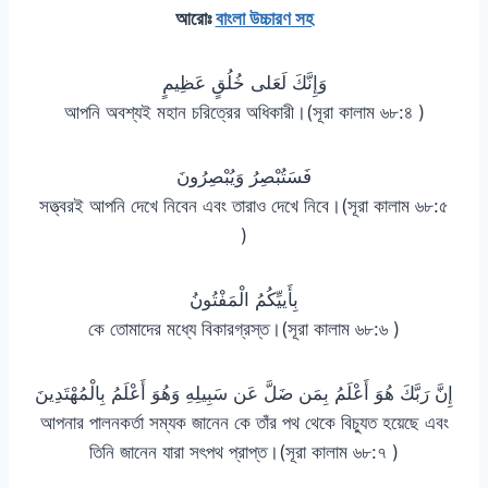
আরোঃ
বাংলা উচ্চারণ সহ
وَإِنَّكَ لَعَلى خُلُقٍ عَظِيمٍ
আপনি অবশ্যই মহান চরিত্রের অধিকারী।(সূরা কালাম ৬৮:৪ )
فَسَتُبْصِرُ وَيُبْصِرُونَ
সত্ত্বরই আপনি দেখে নিবেন এবং তারাও দেখে নিবে।(সূরা কালাম ৬৮:৫
)
بِأَييِّكُمُ الْمَفْتُونُ
কে তোমাদের মধ্যে বিকারগ্রস্ত।(সূরা কালাম ৬৮:৬ )
إِنَّ رَبَّكَ هُوَ أَعْلَمُ بِمَن ضَلَّ عَن سَبِيلِهِ وَهُوَ أَعْلَمُ بِالْمُهْتَدِينَ
আপনার পালনকর্তা সম্যক জানেন কে তাঁর পথ থেকে বিচ্যুত হয়েছে এবং
তিনি জানেন যারা সৎপথ প্রাপ্ত।(সূরা কালাম ৬৮:৭ )