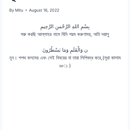
By
Mitu
August 16, 2022
بِسْمِ اللهِ الرَّحْمنِ الرَّحِيمِ
শুরু করছি আল্লাহর নামে যিনি পরম করুণাময়, অতি দয়ালু
ن وَالْقَلَمِ وَمَا يَسْطُرُونَ
নূন। শপথ কলমের এবং সেই বিষয়ের যা তারা লিপিবদ্ধ করে,(সূরা কালাম
৬৮:১ )