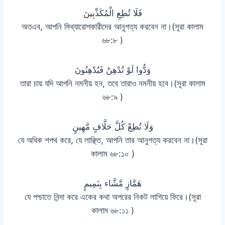
فَلَا تُطِعِ الْمُكَذِّبِينَ
অতএব, আপনি মিথ্যারোপকারীদের আনুগত্য করবেন না।(সূরা কালাম
৬৮:৮ )
وَدُّوا لَوْ تُدْهِنُ فَيُدْهِنُونَ
তারা চায় যদি আপনি নমনীয় হন, তবে তারাও নমনীয় হবে।(সূরা কালাম
৬৮:৯ )
وَلَا تُطِعْ كُلَّ حَلَّافٍ مَّهِينٍ
যে অধিক শপথ করে, যে লাঞ্ছিত, আপনি তার আনুগত্য করবেন না।(সূরা
কালাম ৬৮:১০ )
هَمَّازٍ مَّشَّاء بِنَمِيمٍ
যে পশ্চাতে নিন্দা করে একের কথা অপরের নিকট লাগিয়ে ফিরে।(সূরা
কালাম ৬৮:১১ )