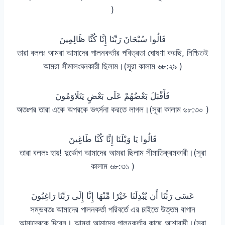
)
قَالُوا سُبْحَانَ رَبِّنَا إِنَّا كُنَّا ظَالِمِينَ
তারা বললঃ আমরা আমাদের পালনকর্তার পবিত্রতা ঘোষণা করছি, নিশ্চিতই
আমরা সীমালংঘনকারী ছিলাম।(সূরা কালাম ৬৮:২৯ )
فَأَقْبَلَ بَعْضُهُمْ عَلَى بَعْضٍ يَتَلَاوَمُونَ
অতঃপর তারা একে অপরকে ভৎর্সনা করতে লাগল।(সূরা কালাম ৬৮:৩০ )
قَالُوا يَا وَيْلَنَا إِنَّا كُنَّا طَاغِينَ
তারা বললঃ হায়! দুর্ভোগ আমাদের আমরা ছিলাম সীমাতিক্রমকারী।(সূরা
কালাম ৬৮:৩১ )
عَسَى رَبُّنَا أَن يُبْدِلَنَا خَيْرًا مِّنْهَا إِنَّا إِلَى رَبِّنَا رَاغِبُونَ
সম্ভবতঃ আমাদের পালনকর্তা পরিবর্তে এর চাইতে উত্তম বাগান
আমাদেরকে দিবেন। আমরা আমাদের পালনকর্তার কাছে আশাবাদী।(সূরা