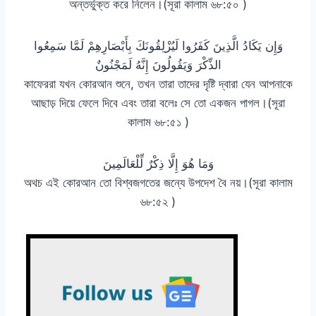
অন্তর্ভুক্ত করে নিলেন।(সূরা কালাম ৬৮:৫০ )
وَإِن يَكَادُ الَّذِينَ كَفَرُوا لَيُزْلِقُونَكَ بِأَبْصَارِهِمْ لَمَّا سَمِعُوا
الذِّكْرَ وَيَقُولُونَ إِنَّهُ لَمَجْنُونٌ
কাফেররা যখন কোরআন শুনে, তখন তারা তাদের দৃষ্টি দ্বারা যেন আপনাকে
আছাড় দিয়ে ফেলে দিবে এবং তারা বলেঃ সে তো একজন পাগল।(সূরা
কালাম ৬৮:৫১ )
وَمَا هُوَ إِلَّا ذِكْرٌ لِّلْعَالَمِينَ
অথচ এই কোরআন তো বিশ্বজগতের জন্যে উপদেশ বৈ নয়।(সূরা কালাম
৬৮:৫২ )