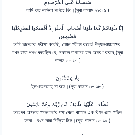
سَنَسِمُهُ عَلَى الْخُرْطُومِ
আমি তার নাসিকা দাগিয়ে দিব।(সূরা কালাম ৬৮:১৬ )
إِنَّا بَلَوْنَاهُمْ كَمَا بَلَوْنَا أَصْحَابَ الْجَنَّةِ إِذْ أَقْسَمُوا لَيَصْرِمُنَّهَا
مُصْبِحِينَ
আমি তাদেরকে পরীক্ষা করেছি, যেমন পরীক্ষা করেছি উদ্যানওয়ালাদের,
যখন তারা শপথ করেছিল যে, সকালে বাগানের ফল আহরণ করবে,(সূরা
কালাম ৬৮:১৭ )
وَلَا يَسْتَثْنُونَ
ইনশাআল্লাহ না বলে।(সূরা কালাম ৬৮:১৮ )
فَطَافَ عَلَيْهَا طَائِفٌ مِّن رَّبِّكَ وَهُمْ نَائِمُونَ
অতঃপর আপনার পালনকর্তার পক্ষ থেকে বাগানে এক বিপদ এসে পতিত
হলো। যখন তারা নিদ্রিত ছিল।(সূরা কালাম ৬৮:১৯ )