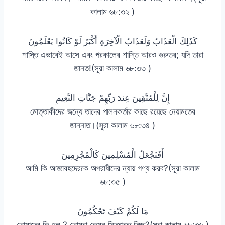
কালাম ৬৮:৩২ )
كَذَلِكَ الْعَذَابُ وَلَعَذَابُ الْآخِرَةِ أَكْبَرُ لَوْ كَانُوا يَعْلَمُونَ
শাস্তি এভাবেই আসে এবং পরকালের শাস্তি আরও গুরুতর; যদি তারা
জানত!(সূরা কালাম ৬৮:৩৩ )
إِنَّ لِلْمُتَّقِينَ عِندَ رَبِّهِمْ جَنَّاتِ النَّعِيمِ
মোত্তাকীদের জন্যে তাদের পালনকর্তার কাছে রয়েছে নেয়ামতের
জান্নাত।(সূরা কালাম ৬৮:৩৪ )
أَفَنَجْعَلُ الْمُسْلِمِينَ كَالْمُجْرِمِينَ
আমি কি আজ্ঞাবহদেরকে অপরাধীদের ন্যায় গণ্য করব?(সূরা কালাম
৬৮:৩৫ )
مَا لَكُمْ كَيْفَ تَحْكُمُونَ
তোমাদের কি হল ? তোমরা কেমন সিদ্ধান্ত দিচ্ছ?(সূরা কালাম ৬৮:৩৬ )