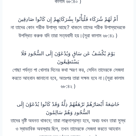
কালাম ৬৮:৪০ )
أَمْ لَهُمْ شُرَكَاء فَلْيَأْتُوا بِشُرَكَائِهِمْ إِن كَانُوا صَادِقِينَ
না তাদের কোন শরীক উপাস্য আছে? থাকলে তাদের শরীক উপাস্যদেরকে
উপস্থিত করুক যদি তারা সত্যবাদী হয়।(সূরা কালাম ৬৮:৪১ )
يَوْمَ يُكْشَفُ عَن سَاقٍ وَيُدْعَوْنَ إِلَى السُّجُودِ فَلَا
يَسْتَطِيعُونَ
গোছা পর্যন্ত পা খোলার দিনের কথা স্মরণ কর, সেদিন তাদেরকে সেজদা
করতে আহবান জানানো হবে, অতঃপর তারা সক্ষম হবে না।(সূরা কালাম
৬৮:৪২ )
خَاشِعَةً أَبْصَارُهُمْ تَرْهَقُهُمْ ذِلَّةٌ وَقَدْ كَانُوا يُدْعَوْنَ إِلَى
السُّجُودِ وَهُمْ سَالِمُونَ
তাদের দৃষ্টি অবনত থাকবে; তারা লাঞ্ছনাগ্রস্ত হবে, অথচ যখন তারা সুস্থ
ও স্বাভাবিক অবস্থায় ছিল, তখন তাদেরকে সেজদা করতে আহবান