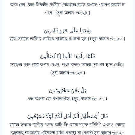
অদ্য যেন কোন মিসকীন ব্যক্তি তোমাদের কাছে বাগানে প্রবেশ করতে না
পারে।(সূরা কালাম ৬৮:২৪ )
وَغَدَوْا عَلَى حَرْدٍ قَادِرِينَ
তারা সকালে লাফিয়ে লাফিয়ে সজোরে রওয়ানা হল।(সূরা কালাম ৬৮:২৫ )
فَلَمَّا رَأَوْهَا قَالُوا إِنَّا لَضَالُّونَ
অতঃপর যখন তারা বাগান দেখল, তখন বললঃ আমরা তো পথ ভূলে গেছি।
(সূরা কালাম ৬৮:২৬ )
بَلْ نَحْنُ مَحْرُومُونَ
বরং আমরা তো কপালপোড়া,(সূরা কালাম ৬৮:২৭ )
قَالَ أَوْسَطُهُمْ أَلَمْ أَقُل لَّكُمْ لَوْلَا تُسَبِّحُونَ
তাদের উত্তম ব্যক্তি বললঃ আমি কি তোমাদেরকে বলিনি? এখনও তোমরা
আল্লাহ তা’আলার পবিত্রতা বর্ণনা করছো না কেন?(সূরা কালাম ৬৮:২৮