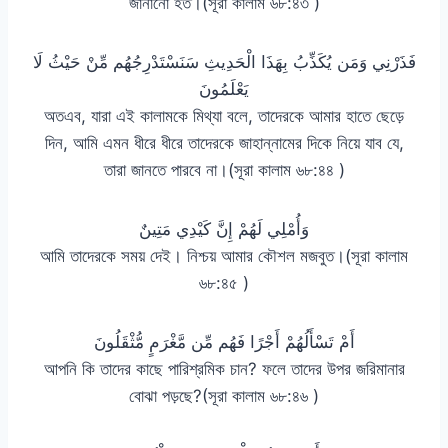
জানানো হত।(সূরা কালাম ৬৮:৪৩ )
فَذَرْنِي وَمَن يُكَذِّبُ بِهَذَا الْحَدِيثِ سَنَسْتَدْرِجُهُم مِّنْ حَيْثُ لَا
يَعْلَمُونَ
অতএব, যারা এই কালামকে মিথ্যা বলে, তাদেরকে আমার হাতে ছেড়ে
দিন, আমি এমন ধীরে ধীরে তাদেরকে জাহান্নামের দিকে নিয়ে যাব যে,
তারা জানতে পারবে না।(সূরা কালাম ৬৮:৪৪ )
وَأُمْلِي لَهُمْ إِنَّ كَيْدِي مَتِينٌ
আমি তাদেরকে সময় দেই। নিশ্চয় আমার কৌশল মজবুত।(সূরা কালাম
৬৮:৪৫ )
أَمْ تَسْأَلُهُمْ أَجْرًا فَهُم مِّن مَّغْرَمٍ مُّثْقَلُونَ
আপনি কি তাদের কাছে পারিশ্রমিক চান? ফলে তাদের উপর জরিমানার
বোঝা পড়ছে?(সূরা কালাম ৬৮:৪৬ )