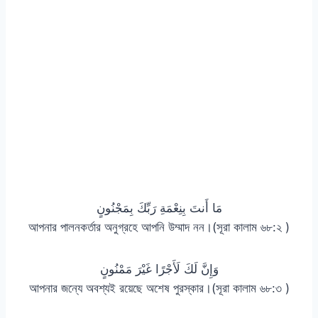
مَا أَنتَ بِنِعْمَةِ رَبِّكَ بِمَجْنُونٍ
আপনার পালনকর্তার অনুগ্রহে আপনি উম্মাদ নন।(সূরা কালাম ৬৮:২ )
وَإِنَّ لَكَ لَأَجْرًا غَيْرَ مَمْنُونٍ
আপনার জন্যে অবশ্যই রয়েছে অশেষ পুরস্কার।(সূরা কালাম ৬৮:৩ )