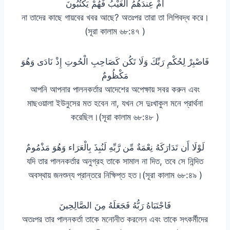
أَمْ عِندَهُمُ الْغَيْبُ فَهُمْ يَكْتُبُونَ
না তাদের কাছে গায়বের খবর আছে? অতঃপর তারা তা লিপিবদ্ধ করে।
(সূরা কালাম ৬৮:৪৭ )
فَاصْبِرْ لِحُكْمِ رَبِّكَ وَلَا تَكُن كَصَاحِبِ الْحُوتِ إِذْ نَادَى وَهُوَ
مَكْظُومٌ
আপনি আপনার পালনকর্তার আদেশের অপেক্ষায় সবর করুন এবং
মাছওয়ালা ইউনুসের মত হবেন না, যখন সে দুঃখাকুল মনে প্রার্থনা
করেছিল।(সূরা কালাম ৬৮:৪৮ )
لَوْلَا أَن تَدَارَكَهُ نِعْمَةٌ مِّن رَّبِّهِ لَنُبِذَ بِالْعَرَاء وَهُوَ مَذْمُومٌ
যদি তার পালনকর্তার অনুগ্রহ তাকে সামাল না দিত, তবে সে নিন্দিত
অবস্থায় জনশুন্য প্রান্তরে নিক্ষিপ্ত হত।(সূরা কালাম ৬৮:৪৯ )
فَاجْتَبَاهُ رَبُّهُ فَجَعَلَهُ مِنَ الصَّالِحِينَ
অতঃপর তার পালনকর্তা তাকে মনোনীত করলেন এবং তাকে সৎকর্মীদের