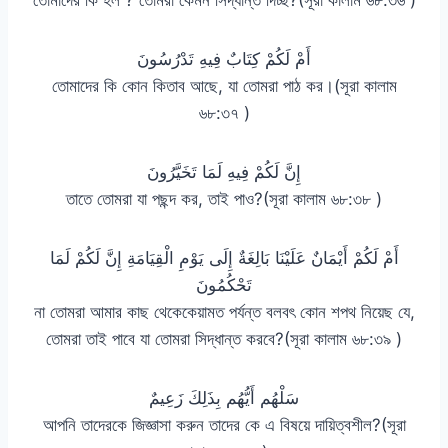
أَمْ لَكُمْ كِتَابٌ فِيهِ تَدْرُسُونَ
তোমাদের কি কোন কিতাব আছে, যা তোমরা পাঠ কর।(সূরা কালাম
৬৮:৩৭ )
إِنَّ لَكُمْ فِيهِ لَمَا تَخَيَّرُونَ
তাতে তোমরা যা পছন্দ কর, তাই পাও?(সূরা কালাম ৬৮:৩৮ )
أَمْ لَكُمْ أَيْمَانٌ عَلَيْنَا بَالِغَةٌ إِلَى يَوْمِ الْقِيَامَةِ إِنَّ لَكُمْ لَمَا
تَحْكُمُونَ
না তোমরা আমার কাছ থেকেকেয়ামত পর্যন্ত বলবৎ কোন শপথ নিয়েছ যে,
তোমরা তাই পাবে যা তোমরা সিদ্ধান্ত করবে?(সূরা কালাম ৬৮:৩৯ )
سَلْهُم أَيُّهُم بِذَلِكَ زَعِيمٌ
আপনি তাদেরকে জিজ্ঞাসা করুন তাদের কে এ বিষয়ে দায়িত্বশীল?(সূরা