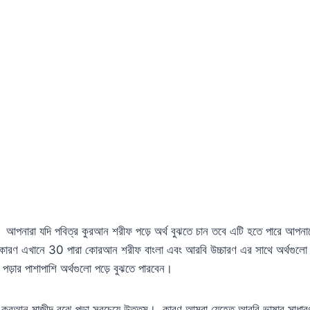
েছে। আপনারা যদি পবিত্র কুরআন শরীফ পড়ে অর্থ বুঝতে চান তবে এটি হতে পারে আপনাদ
ারণ এখানে 30 পারা কোরআন শরীফ বাংলা এবং আরবি উচ্চারণ এর সাথে অর্থগুলো সম্
 পড়ার পাশাপাশি অর্থগুলো পড়ে বুঝতে পারবেন।
ে কুরআন মাজীদ বুঝে পড়া সবচেয়ে উত্তম। কারণ আমরা যেহেতু আরবি ভাষার সাধারণত