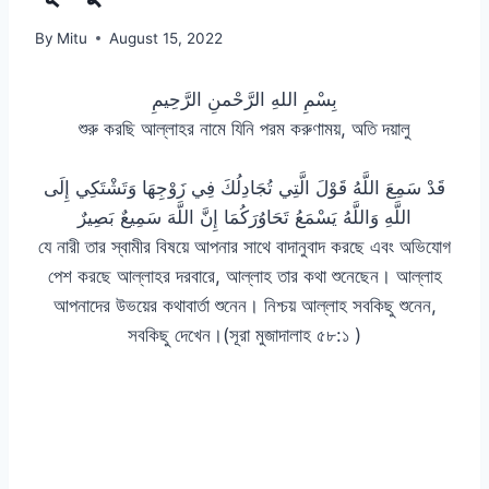
By
Mitu
August 15, 2022
بِسْمِ اللهِ الرَّحْمنِ الرَّحِيمِ
শুরু করছি আল্লাহর নামে যিনি পরম করুণাময়, অতি দয়ালু
قَدْ سَمِعَ اللَّهُ قَوْلَ الَّتِي تُجَادِلُكَ فِي زَوْجِهَا وَتَشْتَكِي إِلَى
اللَّهِ وَاللَّهُ يَسْمَعُ تَحَاوُرَكُمَا إِنَّ اللَّهَ سَمِيعٌ بَصِيرٌ
যে নারী তার স্বামীর বিষয়ে আপনার সাথে বাদানুবাদ করছে এবং অভিযোগ
পেশ করছে আল্লাহর দরবারে, আল্লাহ তার কথা শুনেছেন। আল্লাহ
আপনাদের উভয়ের কথাবার্তা শুনেন। নিশ্চয় আল্লাহ সবকিছু শুনেন,
সবকিছু দেখেন।(সূরা মুজাদালাহ ৫৮:১ )