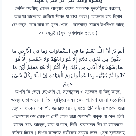
সেদিন স্মরণীয়; যেদিন আল্লাহ তাদের সকলকে পুনরুত্থিত করবেন,
অতঃপর তাদেরকে জানিয়ে দিবেন যা তারা করত। আল্লাহ তার হিসাব
রেখেছেন, আর তারা তা ভুলে গেছে। আল্লাহর সামনে উপস্থিত আছে
সব বস্তুই।(সূরা মুজাদালাহ ৫৮:৬ )
أَلَمْ تَرَ أَنَّ اللَّهَ يَعْلَمُ مَا فِي السَّمَاوَاتِ وَمَا فِي الْأَرْضِ مَا
يَكُونُ مِن نَّجْوَى ثَلَاثَةٍ إِلَّا هُوَ رَابِعُهُمْ وَلَا خَمْسَةٍ إِلَّا هُوَ
سَادِسُهُمْ وَلَا أَدْنَى مِن ذَلِكَ وَلَا أَكْثَرَ إِلَّا هُوَ مَعَهُمْ أَيْنَ مَا
كَانُوا ثُمَّ يُنَبِّئُهُم بِمَا عَمِلُوا يَوْمَ الْقِيَامَةِ إِنَّ اللَّهَ بِكُلِّ شَيْءٍ
عَلِيمٌ
আপনি কি ভেবে দেখেননি যে, নভোমন্ডল ও ভূমন্ডলে যা কিছু আছে,
আল্লাহ তা জানেন। তিন ব্যক্তির এমন কোন পরামর্শ হয় না যাতে তিনি
চতুর্থ না থাকেন এবং পাঁচ জনেরও হয় না, যাতে তিনি ষষ্ঠ না থাকেন তারা
এতদপেক্ষা কম হোক বা বেশী হোক তারা যেখানেই থাকুক না কেন তিনি
তাদের সাথে আছেন, তারা যা করে, তিনি কেয়ামতের দিন তা তাদেরকে
জানিয়ে দিবেন। নিশ্চয় আল্লাহ সর্ববিষয়ে সম্যক জ্ঞাত।(সূরা মুজাদালাহ