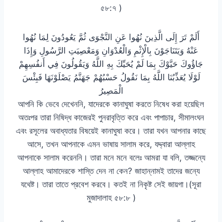
৫৮:৭ )
أَلَمْ تَرَ إِلَى الَّذِينَ نُهُوا عَنِ النَّجْوَى ثُمَّ يَعُودُونَ لِمَا نُهُوا
عَنْهُ وَيَتَنَاجَوْنَ بِالْإِثْمِ وَالْعُدْوَانِ وَمَعْصِيَتِ الرَّسُولِ وَإِذَا
جَاؤُوكَ حَيَّوْكَ بِمَا لَمْ يُحَيِّكَ بِهِ اللَّهُ وَيَقُولُونَ فِي أَنفُسِهِمْ
لَوْلَا يُعَذِّبُنَا اللَّهُ بِمَا نَقُولُ حَسْبُهُمْ جَهَنَّمُ يَصْلَوْنَهَا فَبِئْسَ
الْمَصِيرُ
আপনি কি ভেবে দেখেননি, যাদেরকে কানাঘুষা করতে নিষেধ করা হয়েছিল
অতঃপর তারা নিষিদ্ধ কাজেরই পুনরাবৃত্তি করে এবং পাপাচার, সীমালংঘন
এবং রসূলের অবাধ্যতার বিষয়েই কানাঘুষা করে। তারা যখন আপনার কাছে
আসে, তখন আপনাকে এমন ভাষায় সালাম করে, যদ্দ্বারা আল্লাহ
আপনাকে সালাম করেননি। তারা মনে মনে বলেঃ আমরা যা বলি, তজ্জন্যে
আল্লাহ আমাদেরকে শাস্তি দেন না কেন? জাহান্নামই তাদের জন্যে
যথেষ্ট। তারা তাতে প্রবেশ করবে। কতই না নিকৃষ্ট সেই জায়গা।(সূরা
মুজাদালাহ ৫৮:৮ )