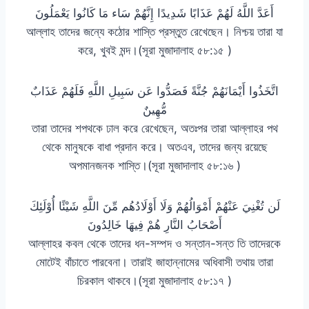
أَعَدَّ اللَّهُ لَهُمْ عَذَابًا شَدِيدًا إِنَّهُمْ سَاء مَا كَانُوا يَعْمَلُونَ
আল্লাহ তাদের জন্যে কঠোর শাস্তি প্রস্তুত রেখেছেন। নিশ্চয় তারা যা
করে, খুবই মন্দ।(সূরা মুজাদালাহ ৫৮:১৫ )
اتَّخَذُوا أَيْمَانَهُمْ جُنَّةً فَصَدُّوا عَن سَبِيلِ اللَّهِ فَلَهُمْ عَذَابٌ
مُّهِينٌ
তারা তাদের শপথকে ঢাল করে রেখেছেন, অতঃপর তারা আল্লাহর পথ
থেকে মানুষকে বাধা প্রদান করে। অতএব, তাদের জন্য রয়েছে
অপমানজনক শাস্তি।(সূরা মুজাদালাহ ৫৮:১৬ )
لَن تُغْنِيَ عَنْهُمْ أَمْوَالُهُمْ وَلَا أَوْلَادُهُم مِّنَ اللَّهِ شَيْئًا أُوْلَئِكَ
أَصْحَابُ النَّارِ هُمْ فِيهَا خَالِدُونَ
আল্লাহর কবল থেকে তাদের ধন-সম্পদ ও সন্তান-সন্ত তি তাদেরকে
মোটেই বাঁচাতে পারবেনা। তারাই জাহান্নামের অধিবাসী তথায় তারা
চিরকাল থাকবে।(সূরা মুজাদালাহ ৫৮:১৭ )