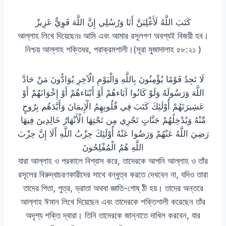
كَتَبَ اللَّهُ لَأَغْلِبَنَّ أَنَا وَرُسُلِي إِنَّ اللَّهَ قَوِيٌّ عَزِيزٌ
আল্লাহ লিখে দিয়েছেনঃ আমি এবং আমার রসূলগণ অবশ্যই বিজয়ী হব।
নিশ্চয় আল্লাহ শক্তিধর, পরাক্রমশালী।(সূরা মুজাদালাহ ৫৮:২১ )
لَا تَجِدُ قَوْمًا يُؤْمِنُونَ بِاللَّهِ وَالْيَوْمِ الْآخِرِ يُوَادُّونَ مَنْ حَادَّ
اللَّهَ وَرَسُولَهُ وَلَوْ كَانُوا آبَاءهُمْ أَوْ أَبْنَاءهُمْ أَوْ إِخْوَانَهُمْ أَوْ
عَشِيرَتَهُمْ أُوْلَئِكَ كَتَبَ فِي قُلُوبِهِمُ الْإِيمَانَ وَأَيَّدَهُم بِرُوحٍ
مِّنْهُ وَيُدْخِلُهُمْ جَنَّاتٍ تَجْرِي مِن تَحْتِهَا الْأَنْهَارُ خَالِدِينَ فِيهَا
رَضِيَ اللَّهُ عَنْهُمْ وَرَضُوا عَنْهُ أُوْلَئِكَ حِزْبُ اللَّهِ أَلَا إِنَّ حِزْبَ
اللَّهِ هُمُ الْمُفْلِحُونَ
যারা আল্লাহ ও পরকালে বিশ্বাস করে, তাদেরকে আপনি আল্লাহ ও তাঁর
রসূলের বিরুদ্ধাচরণকারীদের সাথে বন্ধুত্ব করতে দেখবেন না, যদিও তারা
তাদের পিতা, পুত্র, ভ্রাতা অথবা জ্ঞাতি-গোষ্ ঠী হয়। তাদের অন্তরে
আল্লাহ ঈমান লিখে দিয়েছেন এবং তাদেরকে শক্তিশালী করেছেন তাঁর
অদৃশ্য শক্তি দ্বারা। তিনি তাদেরকে জান্নাতে দাখিল করবেন, যার