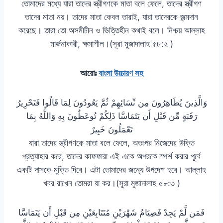
তোমাদের মধ্যে যারা তাদের স্ত্রীগণকে মাতা বলে ফেলে, তাদের স্ত্রীগণ
তাদের মাতা নয়। তাদের মাতা কেবল তারাই, যারা তাদেরকে জন্মদান
করেছে। তারা তো অসমীচীন ও ভিত্তিহীন কথাই বলে। নিশ্চয় আল্লাহ
মার্জনাকারী, ক্ষমাশীল।(সূরা মুজাদালাহ ৫৮:২ )
আরোঃ
বাংলা উচ্চারণ সহ
وَالَّذِينَ يُظَاهِرُونَ مِن نِّسَائِهِمْ ثُمَّ يَعُودُونَ لِمَا قَالُوا فَتَحْرِيرُ
رَقَبَةٍ مِّن قَبْلِ أَن يَتَمَاسَّا ذَلِكُمْ تُوعَظُونَ بِهِ وَاللَّهُ بِمَا
تَعْمَلُونَ خَبِيرٌ
যারা তাদের স্ত্রীগণকে মাতা বলে ফেলে, অতঃপর নিজেদের উক্তি
প্রত্যাহার করে, তাদের কাফফারা এই একে অপরকে স্পর্শ করার পূর্বে
একটি দাসকে মুক্তি দিবে। এটা তোমাদের জন্যে উপদেশ হবে। আল্লাহ
খবর রাখেন তোমরা যা কর।(সূরা মুজাদালাহ ৫৮:৩ )
فَمَن لَّمْ يَجِدْ فَصِيَامُ شَهْرَيْنِ مُتَتَابِعَيْنِ مِن قَبْلِ أَن يَتَمَاسَّا