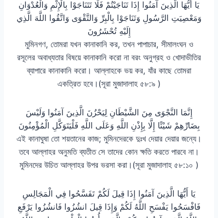
يَا أَيُّهَا الَّذِينَ آمَنُوا إِذَا تَنَاجَيْتُمْ فَلَا تَتَنَاجَوْا بِالْإِثْمِ وَالْعُدْوَانِ
وَمَعْصِيَتِ الرَّسُولِ وَتَنَاجَوْا بِالْبِرِّ وَالتَّقْوَى وَاتَّقُوا اللَّهَ الَّذِي
إِلَيْهِ تُحْشَرُونَ
মুমিনগণ, তোমরা যখন কানাকানি কর, তখন পাপাচার, সীমালংঘন ও
রসূলের অবাধ্যতার বিষয়ে কানাকানি করো না বরং অনুগ্রহ ও খোদাভীতির
ব্যাপারে কানাকানি করো। আল্লাহকে ভয় কর, যাঁর কাছে তোমরা
একত্রিত হবে।(সূরা মুজাদালাহ ৫৮:৯ )
إِنَّمَا النَّجْوَى مِنَ الشَّيْطَانِ لِيَحْزُنَ الَّذِينَ آمَنُوا وَلَيْسَ
بِضَارِّهِمْ شَيْئًا إِلَّا بِإِذْنِ اللَّهِ وَعَلَى اللَّهِ فَلْيَتَوَكَّلِ الْمُؤْمِنُونَ
এই কানাঘুষা তো শয়তানের কাজ; মুমিনদেরকে দুঃখ দেয়ার দেয়ার জন্যে।
তবে আল্লাহর অনুমতি ব্যতীত সে তাদের কোন ক্ষতি করতে পারবে না।
মুমিনদের উচিত আল্লাহর উপর ভরসা করা।(সূরা মুজাদালাহ ৫৮:১০ )
يَا أَيُّهَا الَّذِينَ آمَنُوا إِذَا قِيلَ لَكُمْ تَفَسَّحُوا فِي الْمَجَالِسِ
فَافْسَحُوا يَفْسَحِ اللَّهُ لَكُمْ وَإِذَا قِيلَ انشُزُوا فَانشُزُوا يَرْفَعِ