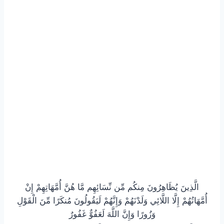
الَّذِينَ يُظَاهِرُونَ مِنكُم مِّن نِّسَائِهِم مَّا هُنَّ أُمَّهَاتِهِمْ إِنْ
أُمَّهَاتُهُمْ إِلَّا اللَّائِي وَلَدْنَهُمْ وَإِنَّهُمْ لَيَقُولُونَ مُنكَرًا مِّنَ الْقَوْلِ
وَزُورًا وَإِنَّ اللَّهَ لَعَفُوٌّ غَفُورٌ