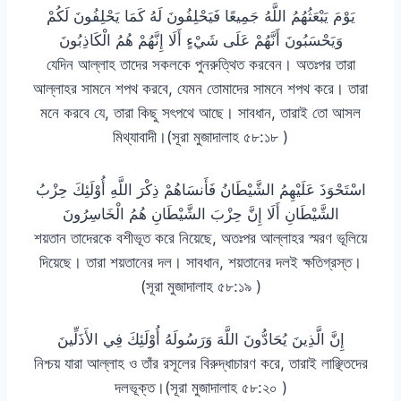
يَوْمَ يَبْعَثُهُمُ اللَّهُ جَمِيعًا فَيَحْلِفُونَ لَهُ كَمَا يَحْلِفُونَ لَكُمْ
وَيَحْسَبُونَ أَنَّهُمْ عَلَى شَيْءٍ أَلَا إِنَّهُمْ هُمُ الْكَاذِبُونَ
যেদিন আল্লাহ তাদের সকলকে পুনরুত্থিত করবেন। অতঃপর তারা
আল্লাহর সামনে শপথ করবে, যেমন তোমাদের সামনে শপথ করে। তারা
মনে করবে যে, তারা কিছু সৎপথে আছে। সাবধান, তারাই তো আসল
মিথ্যাবাদী।(সূরা মুজাদালাহ ৫৮:১৮ )
اسْتَحْوَذَ عَلَيْهِمُ الشَّيْطَانُ فَأَنسَاهُمْ ذِكْرَ اللَّهِ أُوْلَئِكَ حِزْبُ
الشَّيْطَانِ أَلَا إِنَّ حِزْبَ الشَّيْطَانِ هُمُ الْخَاسِرُونَ
শয়তান তাদেরকে বশীভূত করে নিয়েছে, অতঃপর আল্লাহর স্মরণ ভূলিয়ে
দিয়েছে। তারা শয়তানের দল। সাবধান, শয়তানের দলই ক্ষতিগ্রস্ত।
(সূরা মুজাদালাহ ৫৮:১৯ )
إِنَّ الَّذِينَ يُحَادُّونَ اللَّهَ وَرَسُولَهُ أُوْلَئِكَ فِي الأَذَلِّينَ
নিশ্চয় যারা আল্লাহ ও তাঁর রসূলের বিরুদ্ধাচারণ করে, তারাই লাঞ্ছিতদের
দলভূক্ত।(সূরা মুজাদালাহ ৫৮:২০ )