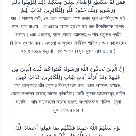
فَمَن لَّمْ يَسْتَطِعْ فَإِطْعَامُ سِتِّينَ مِسْكِينًا ذَلِكَ لِتُؤْمِنُوا بِاللَّهِ
وَرَسُولِهِ وَتِلْكَ حُدُودُ اللَّهِ وَلِلْكَافِرِينَ عَذَابٌ أَلِيمٌ
যার এ সামর্থ্য নেই, সে একে অপরকে স্পর্শ করার পূর্বে একাদিক্রমে দুই
মাস রোযা রাখবে। যে এতেও অক্ষম হয় সে ষাট জন মিসকীনকে আহার
করাবে। এটা এজন্যে, যাতে তোমরা আল্লাহ ও তাঁর রসূলের প্রতি
বিশ্বাস স্থাপন কর। এগুলো আল্লাহর নির্ধারিত শাস্তি। আর কাফেরদের
জন্যে রয়েছে যন্ত্রণা দায়ক আযাব।(সূরা মুজাদালাহ ৫৮:৪ )
إِنَّ الَّذِينَ يُحَادُّونَ اللَّهَ وَرَسُولَهُ كُبِتُوا كَمَا كُبِتَ الَّذِينَ مِن
قَبْلِهِمْ وَقَدْ أَنزَلْنَا آيَاتٍ بَيِّنَاتٍ وَلِلْكَافِرِينَ عَذَابٌ مُّهِينٌ
যারা আল্লাহর তাঁর রসূলের বিরুদ্ধাচরণ করে, তারা অপদস্থ হয়েছে,
যেমন অপদস্থ হয়েছে তাদের পূর্ববর্তীরা। আমি সুস্পষ্ট আয়াতসমূহ নাযিল
করেছি। আর কাফেরদের জন্যে রয়েছে অপমানজনক শাস্তি।(সূরা
মুজাদালাহ ৫৮:৫ )
يَوْمَ يَبْعَثُهُمُ اللَّهُ جَمِيعًا فَيُنَبِّئُهُم بِمَا عَمِلُوا أَحْصَاهُ اللَّهُ
وَنَسُوهُ وَاللَّهُ عَلَى كُلِّ شَيْءٍ شَهِيدٌ