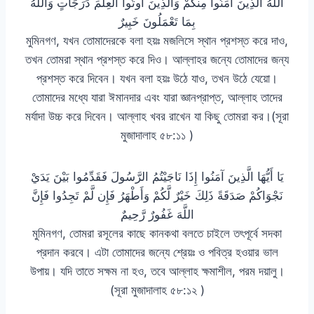
اللَّهُ الَّذِينَ آمَنُوا مِنكُمْ وَالَّذِينَ أُوتُوا الْعِلْمَ دَرَجَاتٍ وَاللَّهُ
بِمَا تَعْمَلُونَ خَبِيرٌ
মুমিনগণ, যখন তোমাদেরকে বলা হয়ঃ মজলিসে স্থান প্রশস্ত করে দাও,
তখন তোমরা স্থান প্রশস্ত করে দিও। আল্লাহর জন্যে তোমাদের জন্য
প্রশস্ত করে দিবেন। যখন বলা হয়ঃ উঠে যাও, তখন উঠে যেয়ো।
তোমাদের মধ্যে যারা ঈমানদার এবং যারা জ্ঞানপ্রাপ্ত, আল্লাহ তাদের
মর্যাদা উচ্চ করে দিবেন। আল্লাহ খবর রাখেন যা কিছু তোমরা কর।(সূরা
মুজাদালাহ ৫৮:১১ )
يَا أَيُّهَا الَّذِينَ آمَنُوا إِذَا نَاجَيْتُمُ الرَّسُولَ فَقَدِّمُوا بَيْنَ يَدَيْ
نَجْوَاكُمْ صَدَقَةً ذَلِكَ خَيْرٌ لَّكُمْ وَأَطْهَرُ فَإِن لَّمْ تَجِدُوا فَإِنَّ
اللَّهَ غَفُورٌ رَّحِيمٌ
মুমিনগণ, তোমরা রসূলের কাছে কানকথা বলতে চাইলে তৎপূর্বে সদকা
প্রদান করবে। এটা তোমাদের জন্যে শ্রেয়ঃ ও পবিত্র হওয়ার ভাল
উপায়। যদি তাতে সক্ষম না হও, তবে আল্লাহ ক্ষমাশীল, পরম দয়ালু।
(সূরা মুজাদালাহ ৫৮:১২ )