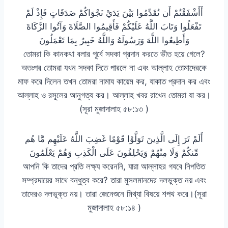
أَأَشْفَقْتُمْ أَن تُقَدِّمُوا بَيْنَ يَدَيْ نَجْوَاكُمْ صَدَقَاتٍ فَإِذْ لَمْ
تَفْعَلُوا وَتَابَ اللَّهُ عَلَيْكُمْ فَأَقِيمُوا الصَّلَاةَ وَآتُوا الزَّكَاةَ
وَأَطِيعُوا اللَّهَ وَرَسُولَهُ وَاللَّهُ خَبِيرٌ بِمَا تَعْمَلُونَ
তোমরা কি কানকথা বলার পূর্বে সদকা প্রদান করতে ভীত হয়ে গেলে?
অতঃপর তোমরা যখন সদকা দিতে পারলে না এবং আল্লাহ তোমাদেরকে
মাফ করে দিলেন তখন তোমরা নামায কায়েম কর, যাকাত প্রদান কর এবং
আল্লাহ ও রসূলের আনুগত্য কর। আল্লাহ খবর রাখেন তোমরা যা কর।
(সূরা মুজাদালাহ ৫৮:১৩ )
أَلَمْ تَرَ إِلَى الَّذِينَ تَوَلَّوْا قَوْمًا غَضِبَ اللَّهُ عَلَيْهِم مَّا هُم
مِّنكُمْ وَلَا مِنْهُمْ وَيَحْلِفُونَ عَلَى الْكَذِبِ وَهُمْ يَعْلَمُونَ
আপনি কি তাদের প্রতি লক্ষ্য করেননি, যারা আল্লাহর গযবে নিপতিত
সম্প্রদায়ের সাথে বন্ধুত্ব করে? তারা মুসলমানদের দলভুক্ত নয় এবং
তাদেরও দলভূক্ত নয়। তারা জেনেশুনে মিথ্যা বিষয়ে শপথ করে।(সূরা
মুজাদালাহ ৫৮:১৪ )