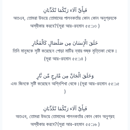
فَبِأَيِّ آلَاء رَبِّكُمَا تُكَذِّبَانِ
অতএব, তোমরা উভয়ে তোমাদের পালনকর্তার কোন কোন অনুগ্রহকে
অস্বীকার করবে?(সূরা আর-রহমান ৫৫:১৩ )
خَلَقَ الْإِنسَانَ مِن صَلْصَالٍ كَالْفَخَّارِ
তিনি মানুষকে সৃষ্টি করেছেন পোড়া মাটির ন্যায় শুষ্ক মৃত্তিকা থেকে।
(সূরা আর-রহমান ৫৫:১৪ )
وَخَلَقَ الْجَانَّ مِن مَّارِجٍ مِّن نَّارٍ
এবং জিনকে সৃষ্টি করেছেন অগ্নিশিখা থেকে।(সূরা আর-রহমান ৫৫:১৫
)
فَبِأَيِّ آلَاء رَبِّكُمَا تُكَذِّبَانِ
অতএব, তোমরা উভয়ে তোমাদের পালনকর্তার কোন কোন অনুগ্রহ
অস্বীকার করবে?(সূরা আর-রহমান ৫৫:১৬ )