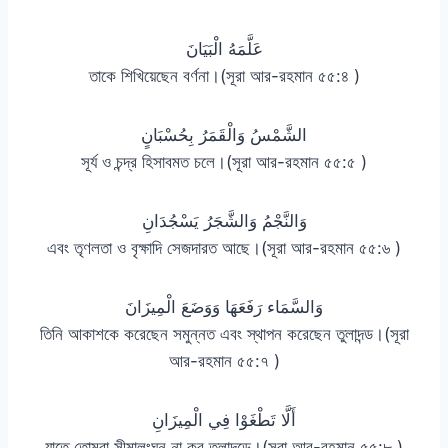
عَلَّمَهُ الْبَيَانَ
তাকে শিখিয়েছেন বর্ণনা।(সূরা আর-রহমান ৫৫:৪ )
الشَّمْسُ وَالْقَمَرُ بِحُسْبَانٍ
সূর্য ও চন্দ্র হিসাবমত চলে।(সূরা আর-রহমান ৫৫:৫ )
وَالنَّجْمُ وَالشَّجَرُ يَسْجُدَانِ
এবং তৃণলতা ও বৃক্ষাদি সেজদারত আছে।(সূরা আর-রহমান ৫৫:৬ )
وَالسَّمَاء رَفَعَهَا وَوَضَعَ الْمِيزَانَ
তিনি আকাশকে করেছেন সমুন্নত এবং স্থাপন করেছেন তুলাদন্ড।(সূরা
আর-রহমান ৫৫:৭ )
أَلَّا تَطْغَوْا فِي الْمِيزَانِ
যাতে তোমরা সীমালংঘন না কর তুলাদন্ডে।(সূরা আর-রহমান ৫৫:৮ )