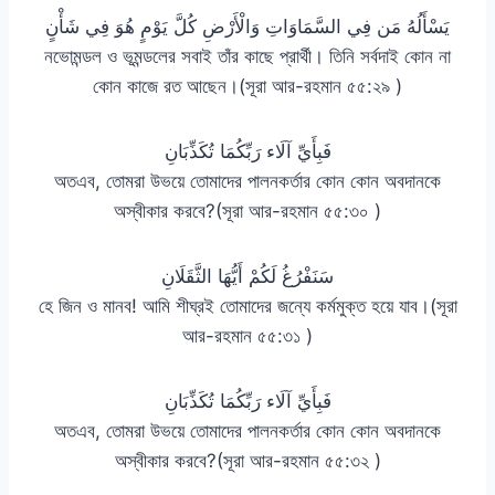
يَسْأَلُهُ مَن فِي السَّمَاوَاتِ وَالْأَرْضِ كُلَّ يَوْمٍ هُوَ فِي شَأْنٍ
নভোমন্ডল ও ভূমন্ডলের সবাই তাঁর কাছে প্রার্থী। তিনি সর্বদাই কোন না
কোন কাজে রত আছেন।(সূরা আর-রহমান ৫৫:২৯ )
فَبِأَيِّ آلَاء رَبِّكُمَا تُكَذِّبَانِ
অতএব, তোমরা উভয়ে তোমাদের পালনকর্তার কোন কোন অবদানকে
অস্বীকার করবে?(সূরা আর-রহমান ৫৫:৩০ )
سَنَفْرُغُ لَكُمْ أَيُّهَا الثَّقَلَانِ
হে জিন ও মানব! আমি শীঘ্রই তোমাদের জন্যে কর্মমুক্ত হয়ে যাব।(সূরা
আর-রহমান ৫৫:৩১ )
فَبِأَيِّ آلَاء رَبِّكُمَا تُكَذِّبَانِ
অতএব, তোমরা উভয়ে তোমাদের পালনকর্তার কোন কোন অবদানকে
অস্বীকার করবে?(সূরা আর-রহমান ৫৫:৩২ )