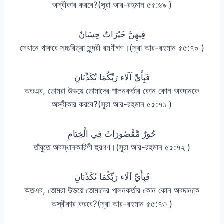
অস্বীকার করবে?(সূরা আর-রহমান ৫৫:৬৯ )
فِيهِنَّ خَيْرَاتٌ حِسَانٌ
সেখানে থাকবে সচ্চরিত্রা সুন্দরী রমণীগণ।(সূরা আর-রহমান ৫৫:৭০ )
فَبِأَيِّ آلَاء رَبِّكُمَا تُكَذِّبَانِ
অতএব, তোমরা উভয়ে তোমাদের পালনকর্তার কোন কোন অবদানকে
অস্বীকার করবে?(সূরা আর-রহমান ৫৫:৭১ )
حُورٌ مَّقْصُورَاتٌ فِي الْخِيَامِ
তাঁবুতে অবস্থানকারিণী হুরগণ।(সূরা আর-রহমান ৫৫:৭২ )
فَبِأَيِّ آلَاء رَبِّكُمَا تُكَذِّبَانِ
অতএব, তোমরা উভয়ে তোমাদের পালনকর্তার কোন কোন অবদানকে
অস্বীকার করবে?(সূরা আর-রহমান ৫৫:৭৩ )