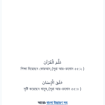
عَلَّمَ الْقُرْآنَ
শিক্ষা দিয়েছেন কোরআন,(সূরা আর-রহমান ৫৫:২ )
خَلَقَ الْإِنسَانَ
সৃষ্টি করেছেন মানুষ,(সূরা আর-রহমান ৫৫:৩ )
আরোঃ
বাংলা উচ্চারণ সহ