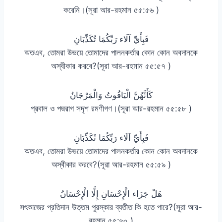
করেনি।(সূরা আর-রহমান ৫৫:৫৬ )
فَبِأَيِّ آلَاء رَبِّكُمَا تُكَذِّبَانِ
অতএব, তোমরা উভয়ে তোমাদের পালনকর্তার কোন কোন অবদানকে
অস্বীকার করবে?(সূরা আর-রহমান ৫৫:৫৭ )
كَأَنَّهُنَّ الْيَاقُوتُ وَالْمَرْجَانُ
প্রবাল ও পদ্মরাগ সদৃশ রমণীগণ।(সূরা আর-রহমান ৫৫:৫৮ )
فَبِأَيِّ آلَاء رَبِّكُمَا تُكَذِّبَانِ
অতএব, তোমরা উভয়ে তোমাদের পালনকর্তার কোন কোন অবদানকে
অস্বীকার করবে?(সূরা আর-রহমান ৫৫:৫৯ )
هَلْ جَزَاء الْإِحْسَانِ إِلَّا الْإِحْسَانُ
সৎকাজের প্রতিদান উত্তম পুরস্কার ব্যতীত কি হতে পারে?(সূরা আর-
রহমান ৫৫:৬০ )