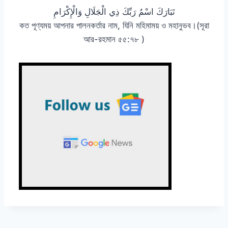
تَبَارَكَ اسْمُ رَبِّكَ ذِي الْجَلَالِ وَالْإِكْرَامِ
কত পূণ্যময় আপনার পালনকর্তার নাম, যিনি মহিমাময় ও মহানুভব।(সূরা
আর-রহমান ৫৫:৭৮ )