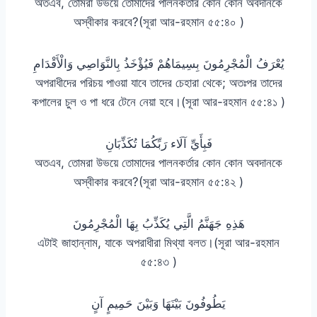
অতএব, তোমরা উভয়ে তোমাদের পালনকর্তার কোন কোন অবদানকে
অস্বীকার করবে?(সূরা আর-রহমান ৫৫:৪০ )
يُعْرَفُ الْمُجْرِمُونَ بِسِيمَاهُمْ فَيُؤْخَذُ بِالنَّوَاصِي وَالْأَقْدَامِ
অপরাধীদের পরিচয় পাওয়া যাবে তাদের চেহারা থেকে; অতঃপর তাদের
কপালের চুল ও পা ধরে টেনে নেয়া হবে।(সূরা আর-রহমান ৫৫:৪১ )
فَبِأَيِّ آلَاء رَبِّكُمَا تُكَذِّبَانِ
অতএব, তোমরা উভয়ে তোমাদের পালনকর্তার কোন কোন অবদানকে
অস্বীকার করবে?(সূরা আর-রহমান ৫৫:৪২ )
هَذِهِ جَهَنَّمُ الَّتِي يُكَذِّبُ بِهَا الْمُجْرِمُونَ
এটাই জাহান্নাম, যাকে অপরাধীরা মিথ্যা বলত।(সূরা আর-রহমান
৫৫:৪৩ )
يَطُوفُونَ بَيْنَهَا وَبَيْنَ حَمِيمٍ آنٍ