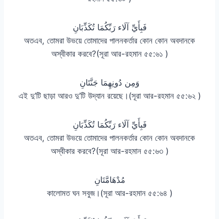
فَبِأَيِّ آلَاء رَبِّكُمَا تُكَذِّبَانِ
অতএব, তোমরা উভয়ে তোমাদের পালনকর্তার কোন কোন অবদানকে
অস্বীকার করবে?(সূরা আর-রহমান ৫৫:৬১ )
وَمِن دُونِهِمَا جَنَّتَانِ
এই দু’টি ছাড়া আরও দু’টি উদ্যান রয়েছে।(সূরা আর-রহমান ৫৫:৬২ )
فَبِأَيِّ آلَاء رَبِّكُمَا تُكَذِّبَانِ
অতএব, তোমরা উভয়ে তোমাদের পালনকর্তার কোন কোন অবদানকে
অস্বীকার করবে?(সূরা আর-রহমান ৫৫:৬৩ )
مُدْهَامَّتَانِ
কালোমত ঘন সবুজ।(সূরা আর-রহমান ৫৫:৬৪ )