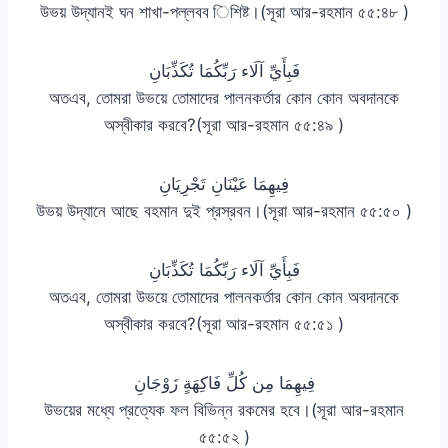
উভয় উদ্যানই ঘন শাখা-পল্লবব িশিষ্ট।(সূরা আর-রহমান ৫৫:৪৮ )
فَبِأَيِّ آلَاء رَبِّكُمَا تُكَذِّبَانِ
অতএব, তোমরা উভয়ে তোমাদের পালনকর্তার কোন কোন অবদানকে
অস্বীকার করবে?(সূরা আর-রহমান ৫৫:৪৯ )
فِيهِمَا عَيْنَانِ تَجْرِيَانِ
উভয় উদ্যানে আছে বহমান দুই প্রস্রবন।(সূরা আর-রহমান ৫৫:৫০ )
فَبِأَيِّ آلَاء رَبِّكُمَا تُكَذِّبَانِ
অতএব, তোমরা উভয়ে তোমাদের পালনকর্তার কোন কোন অবদানকে
অস্বীকার করবে?(সূরা আর-রহমান ৫৫:৫১ )
فِيهِمَا مِن كُلِّ فَاكِهَةٍ زَوْجَانِ
উভয়ের মধ্যে প্রত্যেক ফল বিভিন্ন রকমের হবে।(সূরা আর-রহমান
৫৫:৫২ )