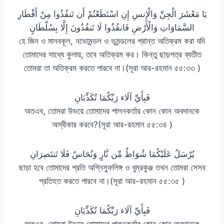
يَا مَعْشَرَ الْجِنِّ وَالْإِنسِ إِنِ اسْتَطَعْتُمْ أَن تَنفُذُوا مِنْ أَقْطَارِ
السَّمَاوَاتِ وَالْأَرْضِ فَانفُذُوا لَا تَنفُذُونَ إِلَّا بِسُلْطَانٍ
হে জিন ও মানবকূল, নভোমন্ডল ও ভূমন্ডলের প্রান্ত অতিক্রম করা যদি
তোমাদের সাধ্যে কুলায়, তবে অতিক্রম কর। কিন্তু ছাড়পত্র ব্যতীত
তোমরা তা অতিক্রম করতে পারবে না।(সূরা আর-রহমান ৫৫:৩৩ )
فَبِأَيِّ آلَاء رَبِّكُمَا تُكَذِّبَانِ
অতএব, তোমরা উভয়ে তোমাদের পালনকর্তার কোন কোন অবদানকে
অস্বীকার করবে?(সূরা আর-রহমান ৫৫:৩৪ )
يُرْسَلُ عَلَيْكُمَا شُوَاظٌ مِّن نَّارٍ وَنُحَاسٌ فَلَا تَنتَصِرَانِ
ছাড়া হবে তোমাদের প্রতি অগ্নিস্ফুলিঙ্গ ও ধুম্রকুঞ্জ তখন তোমরা সেসব
প্রতিহত করতে পারবে না।(সূরা আর-রহমান ৫৫:৩৫ )
فَبِأَيِّ آلَاء رَبِّكُمَا تُكَذِّبَانِ
অতএব, তোমরা উভয়ে তোমাদের পালনকর্তার কোন কোন অবদানকে