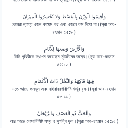
وَأَقِيمُوا الْوَزْنَ بِالْقِسْطِ وَلَا تُخْسِرُوا الْمِيزَانَ
তোমরা ন্যায্য ওজন কায়েম কর এবং ওজনে কম দিয়ো না।(সূরা আর-
রহমান ৫৫:৯ )
وَالْأَرْضَ وَضَعَهَا لِلْأَنَامِ
তিনি পৃথিবীকে স্থাপন করেছেন সৃষ্টজীবের জন্যে।(সূরা আর-রহমান
৫৫:১০ )
فِيهَا فَاكِهَةٌ وَالنَّخْلُ ذَاتُ الْأَكْمَامِ
এতে আছে ফলমূল এবং বহিরাবরণবিশিষ্ট খর্জুর বৃক্ষ।(সূরা আর-রহমান
৫৫:১১ )
وَالْحَبُّ ذُو الْعَصْفِ وَالرَّيْحَانُ
আর আছে খোসাবিশিষ্ট শস্য ও সুগন্ধি ফুল।(সূরা আর-রহমান ৫৫:১২ )