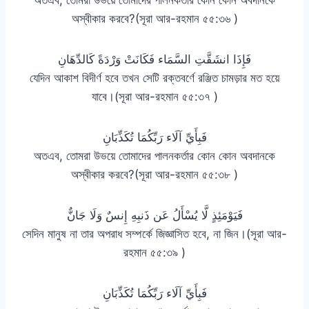
অস্বীকার করবে?(সূরা আর-রহমান ৫৫:৩৬ )
فَإِذَا انشَقَّتِ السَّمَاء فَكَانَتْ وَرْدَةً كَالدِّهَانِ
যেদিন আকাশ বিদীর্ণ হবে তখন সেটি রক্তবর্ণে রঞ্জিত চামড়ার মত হয়ে
যাবে।(সূরা আর-রহমান ৫৫:৩৭ )
فَبِأَيِّ آلَاء رَبِّكُمَا تُكَذِّبَانِ
অতএব, তোমরা উভয়ে তোমাদের পালনকর্তার কোন কোন অবদানকে
অস্বীকার করবে?(সূরা আর-রহমান ৫৫:৩৮ )
فَيَوْمَئِذٍ لَّا يُسْأَلُ عَن ذَنبِهِ إِنسٌ وَلَا جَانٌّ
সেদিন মানুষ না তার অপরাধ সম্পর্কে জিজ্ঞাসিত হবে, না জিন।(সূরা আর-
রহমান ৫৫:৩৯ )
فَبِأَيِّ آلَاء رَبِّكُمَا تُكَذِّبَانِ