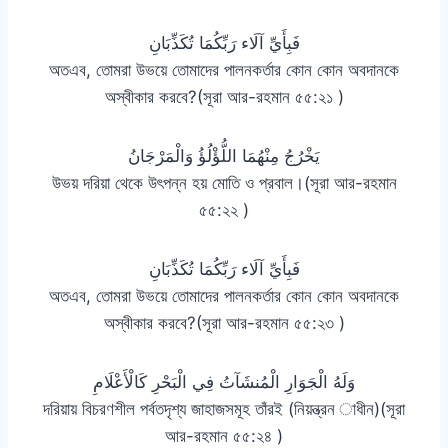
فَبِأَيِّ آلَاء رَبِّكُمَا تُكَذِّبَانِ
অতএব, তোমরা উভয়ে তোমাদের পালনকর্তার কোন কোন অবদানকে
অস্বীকার করবে?(সূরা আর-রহমান ৫৫:২১ )
يَخْرُجُ مِنْهُمَا اللُّؤْلُؤُ وَالْمَرْجَانُ
উভয় দরিয়া থেকে উৎপন্ন হয় মোতি ও প্রবাল।(সূরা আর-রহমান
৫৫:২২ )
فَبِأَيِّ آلَاء رَبِّكُمَا تُكَذِّبَانِ
অতএব, তোমরা উভয়ে তোমাদের পালনকর্তার কোন কোন অবদানকে
অস্বীকার করবে?(সূরা আর-রহমান ৫৫:২৩ )
وَلَهُ الْجَوَارِ الْمُنشَآتُ فِي الْبَحْرِ كَالْأَعْلَامِ
দরিয়ায় বিচরণশীল পর্বতদৃশ্য জাহাজসমূহ তাঁরই (নিয়ন্ত্রন াধীন)(সূরা
আর-রহমান ৫৫:২৪ )