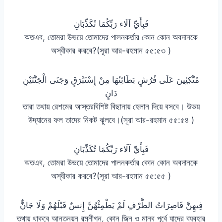
فَبِأَيِّ آلَاء رَبِّكُمَا تُكَذِّبَانِ
অতএব, তোমরা উভয়ে তোমাদের পালনকর্তার কোন কোন অবদানকে
অস্বীকার করবে?(সূরা আর-রহমান ৫৫:৫৩ )
مُتَّكِئِينَ عَلَى فُرُشٍ بَطَائِنُهَا مِنْ إِسْتَبْرَقٍ وَجَنَى الْجَنَّتَيْنِ
دَانٍ
তারা তথায় রেশমের আস্তরবিশিষ্ট বিছানায় হেলান দিয়ে বসবে। উভয়
উদ্যানের ফল তাদের নিকট ঝুলবে।(সূরা আর-রহমান ৫৫:৫৪ )
فَبِأَيِّ آلَاء رَبِّكُمَا تُكَذِّبَانِ
অতএব, তোমরা উভয়ে তোমাদের পালনকর্তার কোন কোন অবদানকে
অস্বীকার করবে?(সূরা আর-রহমান ৫৫:৫৫ )
فِيهِنَّ قَاصِرَاتُ الطَّرْفِ لَمْ يَطْمِثْهُنَّ إِنسٌ قَبْلَهُمْ وَلَا جَانٌّ
তথায় থাকবে আনতনয়ন রমনীগন, কোন জিন ও মানব পূর্বে যাদের ব্যবহার