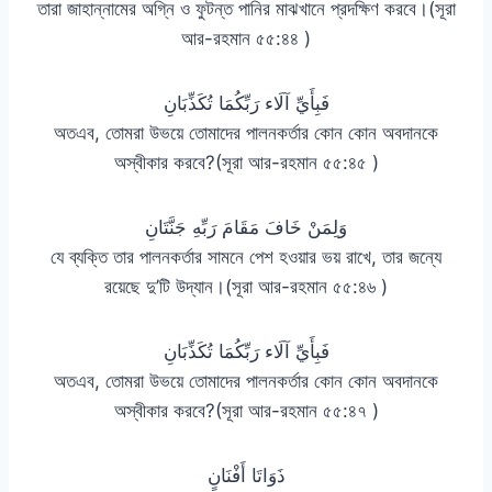
তারা জাহান্নামের অগ্নি ও ফুটন্ত পানির মাঝখানে প্রদক্ষিণ করবে।(সূরা
আর-রহমান ৫৫:৪৪ )
فَبِأَيِّ آلَاء رَبِّكُمَا تُكَذِّبَانِ
অতএব, তোমরা উভয়ে তোমাদের পালনকর্তার কোন কোন অবদানকে
অস্বীকার করবে?(সূরা আর-রহমান ৫৫:৪৫ )
وَلِمَنْ خَافَ مَقَامَ رَبِّهِ جَنَّتَانِ
যে ব্যক্তি তার পালনকর্তার সামনে পেশ হওয়ার ভয় রাখে, তার জন্যে
রয়েছে দু’টি উদ্যান।(সূরা আর-রহমান ৫৫:৪৬ )
فَبِأَيِّ آلَاء رَبِّكُمَا تُكَذِّبَانِ
অতএব, তোমরা উভয়ে তোমাদের পালনকর্তার কোন কোন অবদানকে
অস্বীকার করবে?(সূরা আর-রহমান ৫৫:৪৭ )
ذَوَاتَا أَفْنَانٍ