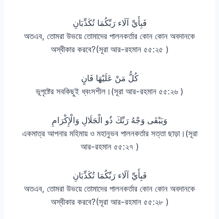
فَبِأَيِّ آلَاء رَبِّكُمَا تُكَذِّبَانِ
অতএব, তোমরা উভয়ে তোমাদের পালনকর্তার কোন কোন অবদানকে
অস্বীকার করবে?(সূরা আর-রহমান ৫৫:২৫ )
كُلُّ مَنْ عَلَيْهَا فَانٍ
ভূপৃষ্টের সবকিছুই ধ্বংসশীল।(সূরা আর-রহমান ৫৫:২৬ )
وَيَبْقَى وَجْهُ رَبِّكَ ذُو الْجَلَالِ وَالْإِكْرَامِ
একমাত্র আপনার মহিমায় ও মহানুভব পালনকর্তার সত্তা ছাড়া।(সূরা
আর-রহমান ৫৫:২৭ )
فَبِأَيِّ آلَاء رَبِّكُمَا تُكَذِّبَانِ
অতএব, তোমরা উভয়ে তোমাদের পালনকর্তার কোন কোন অবদানকে
অস্বীকার করবে?(সূরা আর-রহমান ৫৫:২৮ )