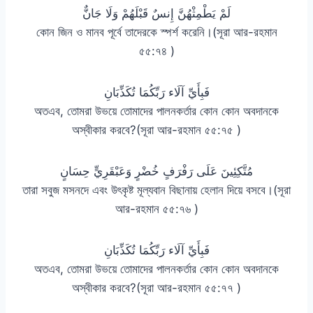
لَمْ يَطْمِثْهُنَّ إِنسٌ قَبْلَهُمْ وَلَا جَانٌّ
কোন জিন ও মানব পূর্বে তাদেরকে স্পর্শ করেনি।(সূরা আর-রহমান
৫৫:৭৪ )
فَبِأَيِّ آلَاء رَبِّكُمَا تُكَذِّبَانِ
অতএব, তোমরা উভয়ে তোমাদের পালনকর্তার কোন কোন অবদানকে
অস্বীকার করবে?(সূরা আর-রহমান ৫৫:৭৫ )
مُتَّكِئِينَ عَلَى رَفْرَفٍ خُضْرٍ وَعَبْقَرِيٍّ حِسَانٍ
তারা সবুজ মসনদে এবং উৎকৃষ্ট মূল্যবান বিছানায় হেলান দিয়ে বসবে।(সূরা
আর-রহমান ৫৫:৭৬ )
فَبِأَيِّ آلَاء رَبِّكُمَا تُكَذِّبَانِ
অতএব, তোমরা উভয়ে তোমাদের পালনকর্তার কোন কোন অবদানকে
অস্বীকার করবে?(সূরা আর-রহমান ৫৫:৭৭ )