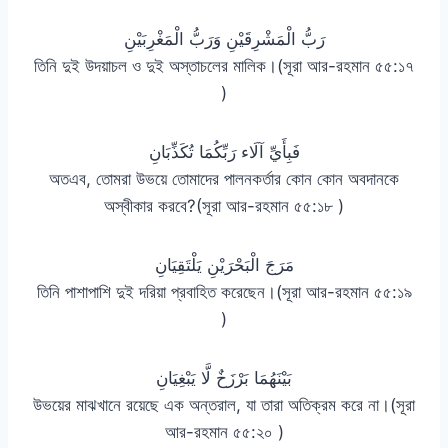
رَبُّ الْمَشْرِقَيْنِ وَرَبُّ الْمَغْرِبَيْنِ
তিনি দুই উদয়াচল ও দুই অস্তাচলের মালিক।(সূরা আর-রহমান ৫৫:১৭
)
فَبِأَيِّ آلَاء رَبِّكُمَا تُكَذِّبَانِ
অতএব, তোমরা উভয়ে তোমাদের পালনকর্তার কোন কোন অবদানকে
অস্বীকার করবে?(সূরা আর-রহমান ৫৫:১৮ )
مَرَجَ الْبَحْرَيْنِ يَلْتَقِيَانِ
তিনি পাশাপাশি দুই দরিয়া প্রবাহিত করেছেন।(সূরা আর-রহমান ৫৫:১৯
)
بَيْنَهُمَا بَرْزَخٌ لَّا يَبْغِيَانِ
উভয়ের মাঝখানে রয়েছে এক অন্তরাল, যা তারা অতিক্রম করে না।(সূরা
আর-রহমান ৫৫:২০ )