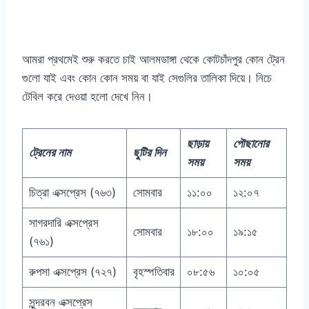
আমরা প্রথমেই শুরু করতে চাই আলমডাঙ্গা থেকে কোটচাঁদপুর কোন ট্রেন
গুলো যাই এবং কোন কোন সময় বা যাই সেগুলির তালিকা দিয়ে। নিচে
টেবিল করে দেওয়া হলো দেখে নিন।
ছাড়ায়
পৌছানোর
ট্রেনের নাম
ছুটির দিন
সময়
সময়
চিত্রা এক্সপ্রেস (৭৬৩)
সোমবার
১১:০০
১২:০৭
সাগরদারি এক্সপ্রেস
সোমবার
১৮:০০
১৯:১৫
(৭৬১)
রুপসা এক্সপ্রেস (৭২৭)
বৃহস্পতিবার
০৮:৫৬
১০:০৫
সুন্দরবন এক্সপ্রেস