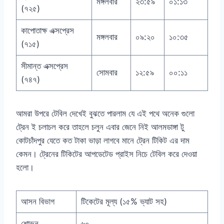
মঙ্গলবার
২৩:৫৯
০১:১৩
(৭২৫)
কাপোতাক্ষ এক্সপ্রেস
মঙ্গলবার
০৯:২০
১০:৩৫
(৭১৫)
সীমান্ত এক্সপ্রেস
সোমবার
১২:৫৯
০০:১১
(৭৪৭)
আমরা উপরে টেবিল দেখেই বুঝতে পারলাম যে এই পথে অনেক গুলো
ট্রেন ই চলাচল করে তাহলে চলুন এবার জেনে নিই আলমডাঙ্গা টু
কোটচাঁদপুর যেতে কত টাকা ভাড়া লাগবে মানে ট্রেন টিকিট এর দাম
কেমন। ট্রেনের টিকিটের আপডেটেড প্রাইস নিচে টেবিল করে দেওয়া
হলো।
আসন বিভাগ
টিকেটের মূল্য (১৫% ভ্যাট সহ)
শোভন
৬০