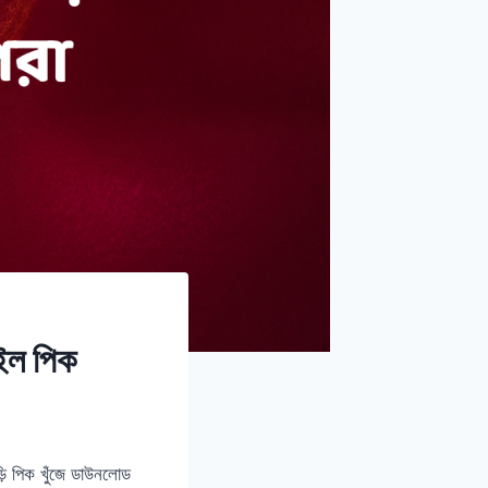
াইল পিক
ি পিক খুঁজে ডাউনলোড