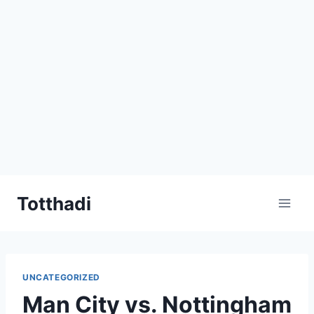
Skip
Totthadi
to
content
UNCATEGORIZED
Man City vs. Nottingham