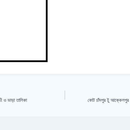
সূচী ও ভাড়া তালিকা
কোট চাঁদপুর টু আক্কেলপুর