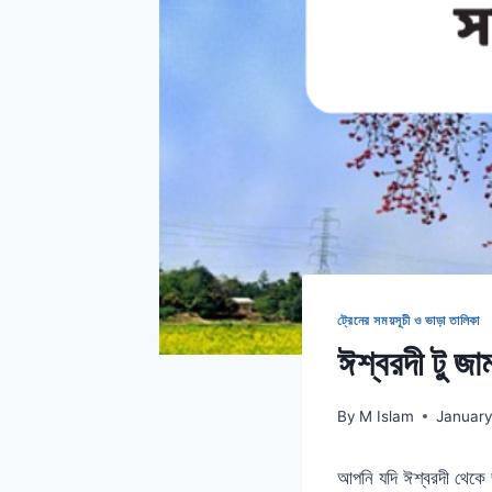
ট্রেনের সময়সূচী ও ভাড়া তালিকা
ঈশ্বরদী টু জা
By
M Islam
January
আপনি যদি ঈশ্বরদী থেকে জ