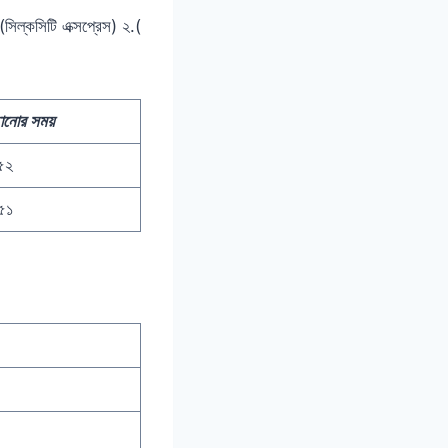
(সিল্কসিটি এক্সপ্রেস) ২.(
ানোর সময়
৫২
৫১