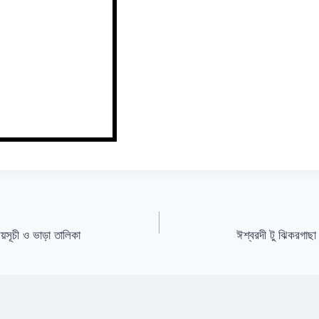
ময়সূচী ও ভাড়া তালিকা
ঈশ্বরদী টু ঝিকরগাছা