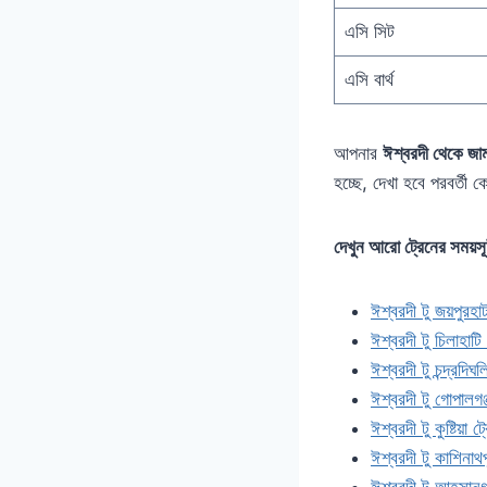
এসি সিট
এসি বার্থ
আপনার
ঈশ্বরদী থেকে জ
হচ্ছে, দেখা হবে পরবর্তী 
দেখুন আরো ট্রেনের সময়সূ
ঈশ্বরদী টু জয়পুরহা
ঈশ্বরদী টু চিলাহাটি
ঈশ্বরদী টু চন্দ্রদিঘ
ঈশ্বরদী টু গোপালগঞ্
ঈশ্বরদী টু কুষ্টিয়া
ঈশ্বরদী টু কাশিনাথপ
ঈশ্বরদী টু আহসানগঞ