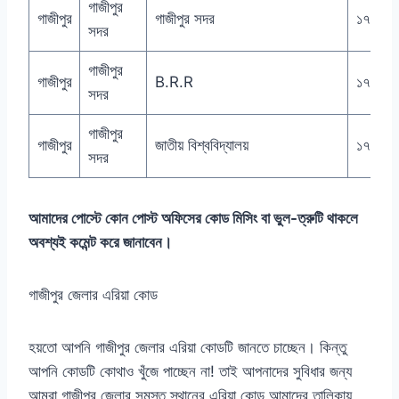
গাজীপুর
গাজীপুর
গাজীপুর সদর
১৭০০
সদর
গাজীপুর
গাজীপুর
B.R.R
১৭০১
সদর
গাজীপুর
গাজীপুর
জাতীয় বিশ্ববিদ্যালয়
১৭০৪
সদর
আমাদের পোস্টে কোন পোস্ট অফিসের কোড মিসিং বা ভুল-ত্রুটি থাকলে
অবশ্যই কমেন্ট করে জানাবেন।
গাজীপুর জেলার এরিয়া কোড
হয়তো আপনি গাজীপুর জেলার এরিয়া কোডটি জানতে চাচ্ছেন। কিন্তু
আপনি কোডটি কোথাও খুঁজে পাচ্ছেন না! তাই আপনাদের সুবিধার জন্য
আমরা গাজীপুর জেলার সমস্ত স্থানের এরিয়া কোড আমাদের তালিকায়