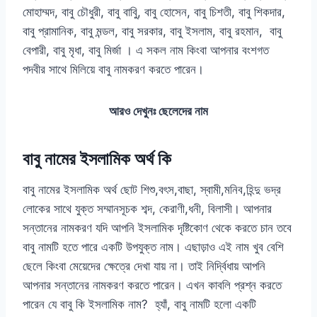
মোহাম্মদ, বাবু চৌধুরী, বাবু বাবুি, বাবু হোসেন, বাবু চিশতী, বাবু শিকদার,
বাবু প্রামানিক, বাবু মন্ডল, বাবু সরকার, বাবু ইসলাম, বাবু রহমান, বাবু
বেপারী, বাবু মৃধা, বাবু মির্জা । এ সকল নাম কিংবা আপনার বংশগত
পদবীর সাথে মিলিয়ে বাবু নামকরণ করতে পারেন।
আরও দেখুনঃ
ছেলেদের নাম
বাবু নামের ইসলামিক অর্থ কি
বাবু নামের ইসলামিক অর্থ ছোট শিশু,বৎস,বাছা, স্বামী,মনিব,হিন্দু ভদ্র
লোকের সাথে যুক্ত সম্মানসূচক শব্দ, কেরাণী,ধনী, বিলাসী। আপনার
সন্তানের নামকরণ যদি আপনি ইসলামিক দৃষ্টিকোণ থেকে করতে চান তবে
বাবু নামটি হতে পারে একটি উপযুক্ত নাম। এছাড়াও এই নাম খুব বেশি
ছেলে কিংবা মেয়েদের ক্ষেত্রে দেখা যায় না। তাই নির্দ্বিধায় আপনি
আপনার সন্তানের নামকরণ করতে পারেন। এখন কাবলি প্রশ্ন করতে
পারেন যে বাবু কি ইসলামিক নাম? হ্যাঁ, বাবু নামটি হলো একটি