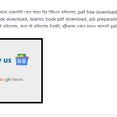
রে আমাদের ওয়েবসাইট পেতে পারেন ফ্রি পিডিএফ ডাউনলোড, pdf free down
ok download, islamic book pdf download, job preparati
াউনলোড, বাংলা বই ডাউনলোড ইত্যাদি, রবীন্দ্রনাথ এখানে কখনও আসেননি pd