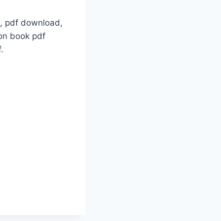
load, pdf download,
on book pdf
f.