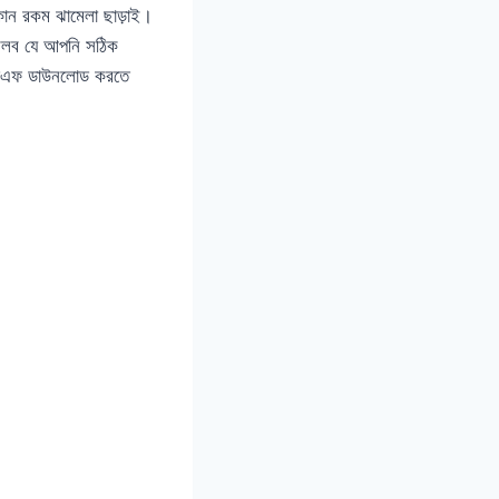
োন রকম ঝামেলা ছাড়াই।
 বলব যে আপনি সঠিক
পিডিএফ ডাউনলোড করতে