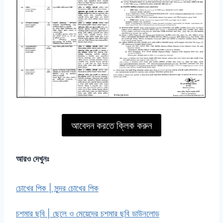
আবেদন করতে ক্লিক করুন
আরও দেখুনঃ
চোখের পিক | সুন্দর চোখের পিক
চশমার ছবি | ছেলে ও মেয়েদের চশমার ছবি ডাউনলোড