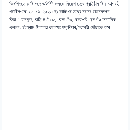
বিজ্ঞপ্তিতে ৪ টি পদে অনির্দিষ্ট জনকে নিয়োগ দেবে প্রতিষ্ঠান টি। আগ্রহী
প্রার্থীগণকে ২৫-০৯-২০২৩ ইং তারিখের মধ্যে বরাবর মানবসম্পদ
বিভাগ, ঘাসফুল, বাড়ি নংঠ ৬২, রোড #৩, ব্লক-বি, চান্দগাঁও আবাসিক
এলাকা, চট্টগ্রাম ঠিকানায় ডাকযোগে/কুরিয়ার/সরাসরি পৌঁছাতে হবে।