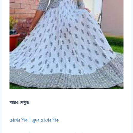
আরও দেখুনঃ
চোখের পিক | সুন্দর চোখের পিক