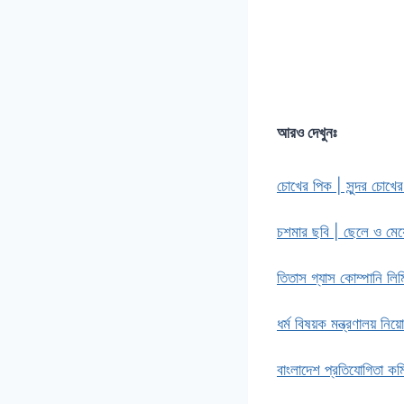
আরও দেখুনঃ
চোখের পিক | সুন্দর চোখে
চশমার ছবি | ছেলে ও মে
তিতাস গ্যাস কোম্পানি লিম
ধর্ম বিষয়ক মন্ত্রণালয় নিয
বাংলাদেশ প্রতিযোগিতা ক