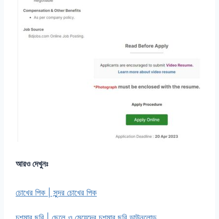
আরও দেখুনঃ
চোখের পিক | সুন্দর চোখের পিক
চশমার ছবি | ছেলে ও মেয়েদের চশমার ছবি ডাউনলোড