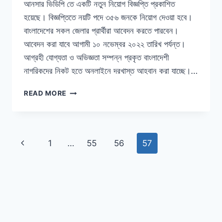
আনসার ভিডিপি তে একটি নতুন নিয়োগ বিজ্ঞপ্তি প্রকাশিত
হয়েছে। বিজ্ঞপ্তিতে নয়টি পদে ৩৫৬ জনকে নিয়োগ দেওয়া হবে।
বাংলাদেশের সকল জেলার প্রার্থীরা আবেদন করতে পারবেন।
আবেদন করা যাবে আগামী ১০ নভেম্বর ২০২২ তারিখ পর্যন্ত।
আগ্রহী যোগ্যতা ও অভিজ্ঞতা সম্পন্ন প্রকৃত বাংলাদেশী
নাগরিকদের নিকট হতে অনলাইনে দরখাস্ত আহবান করা যাচ্ছে।…
আনসার
READ MORE
ভিডিপি
নিয়োগ
বিজ্ঞপ্তি
২০২২
Page
Previous
1
…
55
56
57
(পদ
সংখ্যা
navigation
Page
৩৫৬
টি)