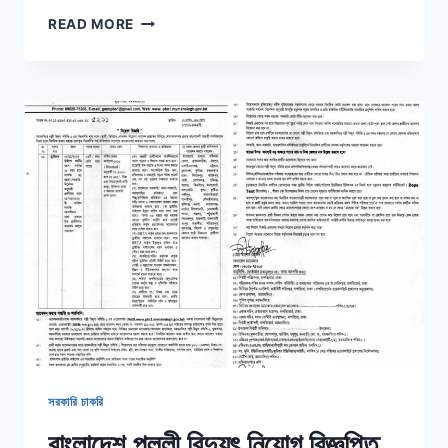
রপ্তানি
READ MORE
উন্নয়ন
ব্যুরো
নিয়োগ
বিজ্ঞপ্তি
২০২২
(পদ
সংখ্যা
৫০
টি)
সরকারি চাকরি
বাংলাদেশ পল্লী বিদ্যুৎ নিয়োগ বিজ্ঞপ্তি