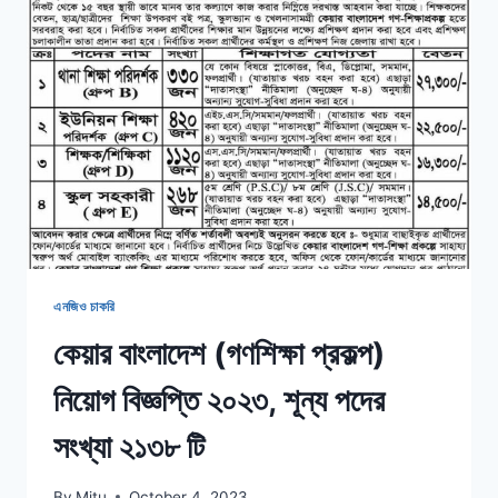
শূন্য
পদের
সংখ্যা
৩৮০
টি
এনজিও চাকরি
কেয়ার বাংলাদেশ (গণশিক্ষা প্রকল্প)
নিয়োগ বিজ্ঞপ্তি ২০২৩, শূন্য পদের
সংখ্যা ২১৩৮ টি
By
Mitu
October 4, 2023