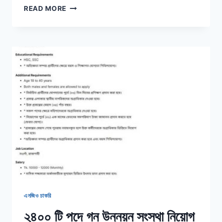
সচেতন
READ MORE
সোসাইটি
নিয়োগ
বিজ্ঞপ্তি
২০২৩,
আবেদন
মাধ্যম
অনলাইন
এনজিও চাকরি
২৪০০ টি পদে গন উন্নয়ন সংস্থা নিয়োগ