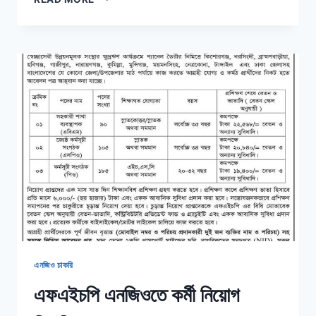
ফাউন্ডেশন
নিয়োগ
বিজ্ঞপ্তি
২০২৩,
শূন্য
পদের
সংখ্যা
৪৭৫
টি
এনজিও চাকরি
এফএইচপি এনজিওতে কর্মী নিয়োগ