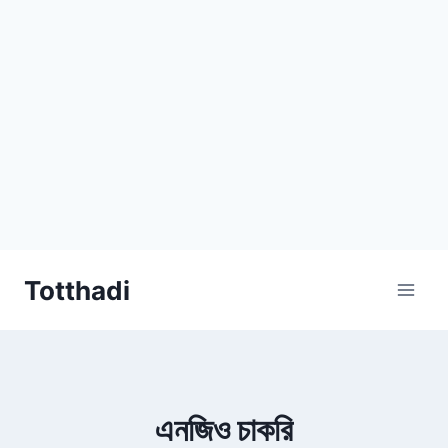
Skip
Totthadi
to
content
এনজিও চাকরি