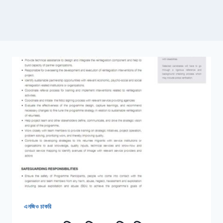
এনজিও চাকরি