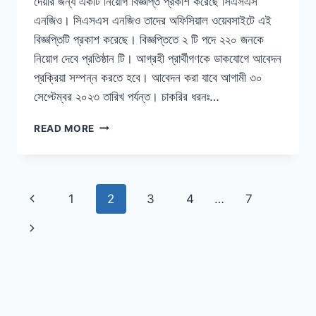
দেয়ার জন্য একটি নিয়োগ বিজ্ঞপ্তি প্রকাশ করেছে সিএসএস
এনজিও। সিএসএস এনজিও তাদের অফিসিয়াল ওয়েবসাইটে এই
বিজ্ঞপ্তিটি প্রকাশ করেছে। বিজ্ঞপ্তিতে ২ টি পদে ২২০ জনকে
নিয়োগ দেবে প্রতিষ্ঠান টি। আগ্রহী প্রার্থীগণকে ডাকযোগে আবেদন
প্রক্রিয়া সম্পন্ন করতে হবে। আবেদন করা যাবে আগামী ৩০
সেপ্টেম্বর ২০২৩ তারিখ পর্যন্ত। চাকরির ধরনঃ…
সিএসএস
READ MORE
এনজিও
নিয়োগ
বিজ্ঞপ্তি
২০২৩,
Page
Previous
1
2
3
4
…
7
শূন্য
পদের
navigation
Page
Next
সংখ্যা
২২০
Page
টি